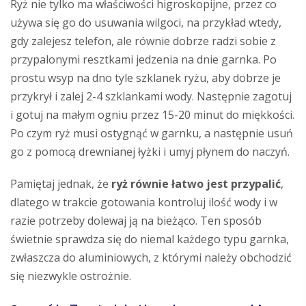
Ryż nie tylko ma właściwości higroskopijne, przez co
używa się go do usuwania wilgoci, na przykład wtedy,
gdy zalejesz telefon, ale równie dobrze radzi sobie z
przypalonymi resztkami jedzenia na dnie garnka. Po
prostu wsyp na dno tyle szklanek ryżu, aby dobrze je
przykrył i zalej 2-4 szklankami wody. Następnie zagotuj
i gotuj na małym ogniu przez 15-20 minut do miękkości.
Po czym ryż musi ostygnąć w garnku, a następnie usuń
go z pomocą drewnianej łyżki i umyj płynem do naczyń.
Pamiętaj jednak, że
ryż równie łatwo jest przypalić
,
dlatego w trakcie gotowania kontroluj ilość wody i w
razie potrzeby dolewaj ją na bieżąco. Ten sposób
świetnie sprawdza się do niemal każdego typu garnka,
zwłaszcza do aluminiowych, z którymi należy obchodzić
się niezwykle ostrożnie.