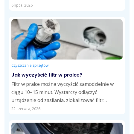
czystości dostosowane do różnych powierzchni
6 lipca, 2026
oraz...
Czyszczenie sprzętów
Jak wyczyścić filtr w pralce?
Filtr w pralce można wyczyścić samodzielnie w
ciągu 10–15 minut. Wystarczy odłączyć
urządzenie od zasilania, zlokalizować filtr
odpływowy, usunąć zalegające...
22 czerwca, 2026