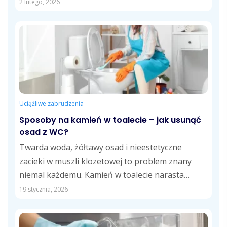
normalnie korzystać z...
2 lutego, 2026
Uciążliwe zabrudzenia
Sposoby na kamień w toalecie – jak usunąć
osad z WC?
Twarda woda, żółtawy osad i nieestetyczne
zacieki w muszli klozetowej to problem znany
niemal każdemu. Kamień w toalecie narasta
powoli,...
19 stycznia, 2026