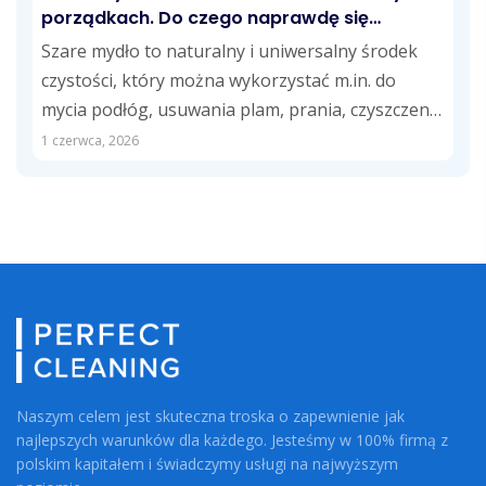
porządkach. Do czego naprawdę się
przydaje?
Szare mydło to naturalny i uniwersalny środek
czystości, który można wykorzystać m.in. do
mycia podłóg, usuwania plam, prania, czyszczenia
kuchni...
1 czerwca, 2026
Naszym celem jest skuteczna troska o zapewnienie jak
najlepszych warunków dla każdego. Jesteśmy w 100% firmą z
polskim kapitałem i świadczymy usługi na najwyższym