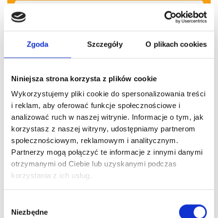
* Wyrażam zgodę na otrzymywanie od Perfect Cleaning spółka
Zgoda
Szczegóły
O plikach cookies
...więcej
Niniejsza strona korzysta z plików cookie
Wykorzystujemy pliki cookie do spersonalizowania treści
i reklam, aby oferować funkcje społecznościowe i
analizować ruch w naszej witrynie. Informacje o tym, jak
korzystasz z naszej witryny, udostępniamy partnerom
społecznościowym, reklamowym i analitycznym.
Pozostałe
wpisy
Partnerzy mogą połączyć te informacje z innymi danymi
otrzymanymi od Ciebie lub uzyskanymi podczas
korzystania z ich usług.
Wybór
Niezbędne
zgody