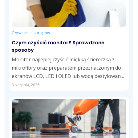
Czyszczenie sprzętów
Czym czyścić monitor? Sprawdzone
sposoby
Monitor najlepiej czyścić miękką ściereczką z
mikrofibry oraz preparatem przeznaczonym do
ekranów LCD, LED i OLED lub wodą destylowaną.
Takie...
3 sierpnia, 2026