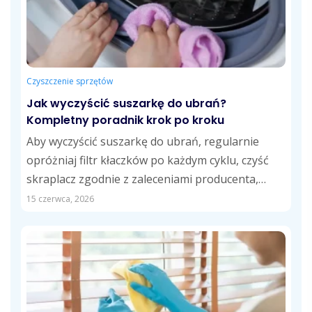
Czyszczenie sprzętów
Jak wyczyścić suszarkę do ubrań?
Kompletny poradnik krok po kroku
Aby wyczyścić suszarkę do ubrań, regularnie
opróżniaj filtr kłaczków po każdym cyklu, czyść
skraplacz zgodnie z zaleceniami producenta,
opróżniaj zbiornik...
15 czerwca, 2026