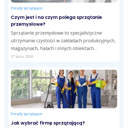
Porady sprzątające
Czym jest i na czym polega sprzątanie
przemysłowe?
Sprzątanie przemysłowe to specjalistyczne
utrzymanie czystości w zakładach produkcyjnych,
magazynach, halach i innych obiektach
przemysłowych. Obejmuje usuwanie pyłów,
27 lipca, 2026
zabrudzeń technologicznych,...
Porady sprzątające
Jak wybrać firmę sprzątającą?