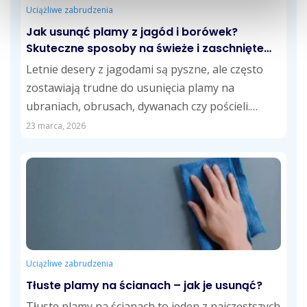
Uciążliwe zabrudzenia
Jak usunąć plamy z jagód i borówek?
Skuteczne sposoby na świeże i zaschnięte
zabrudzenia
Letnie desery z jagodami są pyszne, ale często
zostawiają trudne do usunięcia plamy na
ubraniach, obrusach, dywanach czy pościeli.
Jagody...
23 marca, 2026
Uciążliwe zabrudzenia
Tłuste plamy na ścianach – jak je usunąć?
Tłuste plamy na ścianach to jeden z najczęstszych