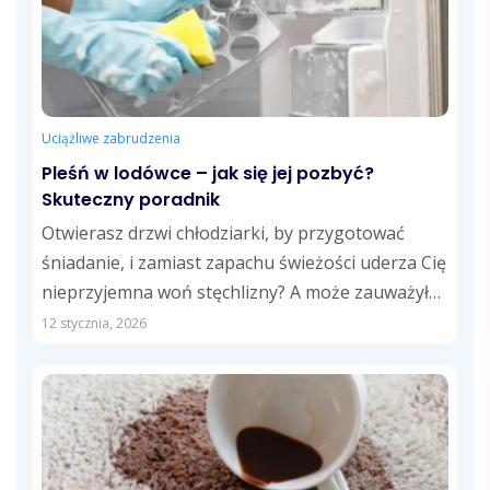
Uciążliwe zabrudzenia
Pleśń w lodówce – jak się jej pozbyć?
Skuteczny poradnik
Otwierasz drzwi chłodziarki, by przygotować
śniadanie, i zamiast zapachu świeżości uderza Cię
nieprzyjemna woń stęchlizny? A może zauważyłeś
czarne kropki...
12 stycznia, 2026