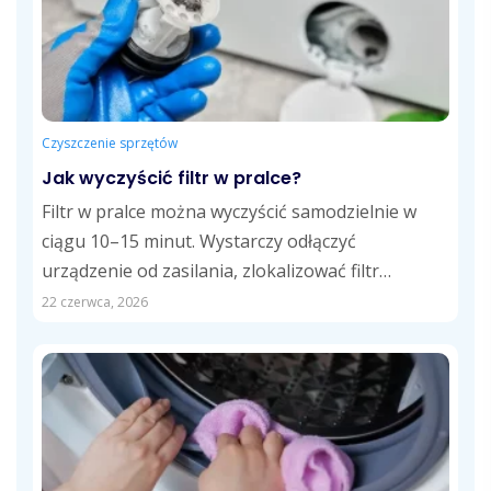
Czyszczenie sprzętów
Jak wyczyścić filtr w pralce?
Filtr w pralce można wyczyścić samodzielnie w
ciągu 10–15 minut. Wystarczy odłączyć
urządzenie od zasilania, zlokalizować filtr
odpływowy, usunąć zalegające...
22 czerwca, 2026