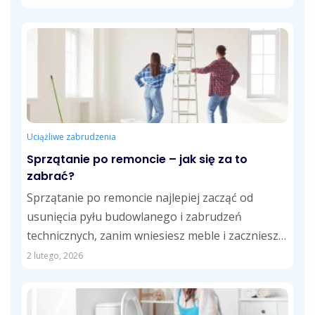
Uciążliwe zabrudzenia
Sprzątanie po remoncie – jak się za to
zabrać?
Sprzątanie po remoncie najlepiej zacząć od
usunięcia pyłu budowlanego i zabrudzeń
technicznych, zanim wniesiesz meble i zaczniesz
normalnie korzystać z...
2 lutego, 2026