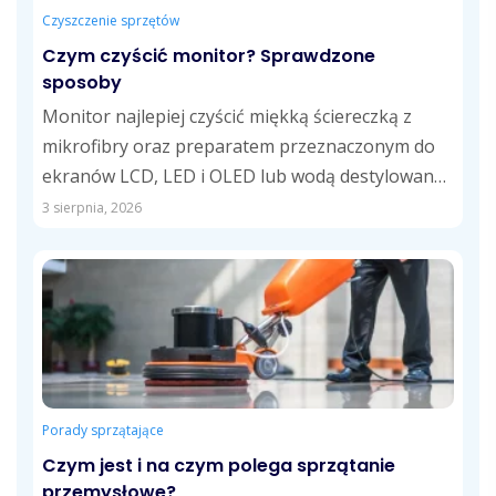
Czyszczenie sprzętów
Czym czyścić monitor? Sprawdzone
sposoby
Monitor najlepiej czyścić miękką ściereczką z
mikrofibry oraz preparatem przeznaczonym do
ekranów LCD, LED i OLED lub wodą destylowaną.
Takie...
3 sierpnia, 2026
Porady sprzątające
Czym jest i na czym polega sprzątanie
przemysłowe?