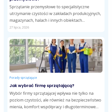
Sprzątanie przemysłowe to specjalistyczne
utrzymanie czystości w zakładach produkcyjnych,
magazynach, halach i innych obiektach
przemysłowych. Obejmuje usuwanie pyłów,
27 lipca, 2026
zabrudzeń technologicznych,...
Porady sprzątające
Jak wybrać firmę sprzątającą?
Wybór firmy sprzątającej wpływa nie tylko na
poziom czystości, ale również na bezpieczeństwo
mienia, komfort współpracy i długoterminowe