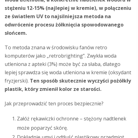
stężeniu 12-15% (najlepiej w kremie), w połączeniu
ze światłem UV to najsilniejsza metoda na
odwrócenie procesu żółknięcia spowodowanego
słońcem.
To metoda znana w środowisku fanów retro
komputerów jako „retrobrighting”. Zwykła woda
utleniona z apteki (3%) może być za słaba, dlatego
lepiej sprawdza się woda utleniona w kremie (oksydant
fryzjerski).
Ten sposób skutecznie wyczyści pożółkły
plastik, który zmienił kolor ze starości.
Jak przeprowadzić ten proces bezpiecznie?
Załóż rękawiczki ochronne – stężony nadtlenek
może poparzyć skórę.
Dokładnie umyj i odtłuść plastikowy przedmiot.