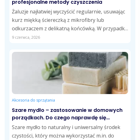
profesjonalne metody czyszczenia
Żaluzje najłatwiej wyczyścić regularnie, usuwając
kurz miękką ściereczką z mikrofibry lub
odkurzaczem z delikatną końcówką. W przypadku
tłustych zabrudzeń skuteczne...
9 czerwca, 2026
Akcesoria do sprzątania
Szare mydło – zastosowanie w domowych
porządkach. Do czego naprawdę się
przydaje?
Szare mydło to naturalny i uniwersalny środek
czystości, który można wykorzystać m.in. do