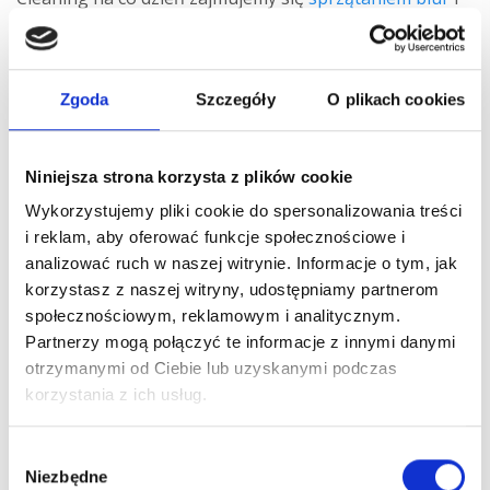
dbamy o wizerunek firm, wierzymy, że te porady
pomogą Ci zadbać o Twoją prywatną przestrzeń.
Czyste, białe elementy wyposażenia to wizytówka
Zgoda
Szczegóły
O plikach cookies
każdego zadbanego wnętrza. Powodzenia w walce z
zażółceniami!
Niniejsza strona korzysta z plików cookie
Wykorzystujemy pliki cookie do spersonalizowania treści
i reklam, aby oferować funkcje społecznościowe i
analizować ruch w naszej witrynie. Informacje o tym, jak
korzystasz z naszej witryny, udostępniamy partnerom
społecznościowym, reklamowym i analitycznym.
Partnerzy mogą połączyć te informacje z innymi danymi
otrzymanymi od Ciebie lub uzyskanymi podczas
korzystania z ich usług.
Wybór
* Wyrażam zgodę na otrzymywanie od Perfect Cleaning spółka
Niezbędne
zgody