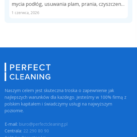
mycia podłóg, usuwania plam, prania, czyszczenia
kuchni...
1 czerwca, 2026
Naszym celem jest skuteczna troska o zapewnienie jak
najlepszych warunków dla każdego. Jesteśmy w 100% firmą z
polskim kapitałem i świadczymy usługi na najwyższym
poziomie.
E-mail:
biuro@perfectcleaning.pl
Centrala:
22 290 80 90