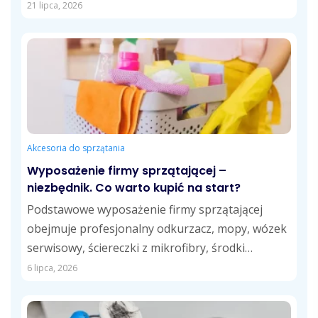
koszty usług....
21 lipca, 2026
Akcesoria do sprzątania
Wyposażenie firmy sprzątającej –
niezbędnik. Co warto kupić na start?
Podstawowe wyposażenie firmy sprzątającej
obejmuje profesjonalny odkurzacz, mopy, wózek
serwisowy, ściereczki z mikrofibry, środki
czystości dostosowane do różnych powierzchni
6 lipca, 2026
oraz...