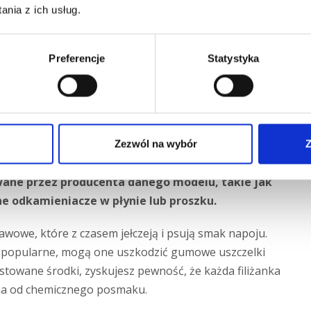
nia z ich usług.
noruj też białych płatków kamienia w wodzie ani
Szybka reakcja uchroni Cię przed kosztowną awarią i
trudne do usunięcia plamy z kawy na blacie, które
Preferencje
Statystyka
one zawory.
 czyszczenia
wy używać?
Zezwól na wybór
Z
wane przez producenta danego modelu, takie jak
ne odkamieniacze w płynie lub proszku.
owe, które z czasem jełczeją i psują smak napoju.
 popularne, mogą one uszkodzić gumowe uszczelki
towane środki, zyskujesz pewność, że każda filiżanka
lna od chemicznego posmaku.