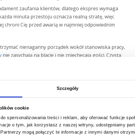
ndament zaufania klientów, dlatego ekspres wymaga
każda minuta przestoju oznacza realną stratę, więc
cej chroni Cię przed awarią w najmniej odpowiednim
utrzymać nienaganny porządek wokół stanowiska pracy,
y
nie zasychają na blacie i nie zniechęcają gości. Czysta
tórą doceni każdy kawosz odwiedzający Twój lokal.
e należy czyścić
Szczegóły
 plików cookie
a jest wyraźna zmiana smaku kawy na gorzki lub
do spersonalizowania treści i reklam, aby oferować funkcje sp
 dozownika.
ormacje o tym, jak korzystasz z naszej witryny, udostępniamy p
Partnerzy mogą połączyć te informacje z innymi danymi otrzym
j niż zwykle lub strumień wody staje się przerywany, to