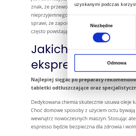
uzyskanymi podczas korzysta
znak, że przewody są zapchane osadem. Nie ig
nieprzyjemnego zapachu z okolic spieniacza. 
Wybór
sprawi, że zapomnisz o problemach takich jak 
Niezbędne
zgody
często powstają przez nieszczelne, zakamieni
Jakich środków do
ekspresów do ka
Odmowa
Najlepiej sięgać po preparaty rekomendo
tabletki odtłuszczające oraz specjalistycz
Dedykowana chemia skutecznie usuwa oleje kaw
Choć domowe sposoby z użyciem octu bywają
wewnątrz nowoczesnych maszyn. Stosując ates
espresso będzie bezpieczna dla zdrowia i wo