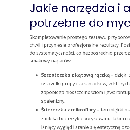
Jakie narzędzia i 
potrzebne do myc
Skompletowanie prostego zestawu przyborów sp
chwil i przyniesie profesjonalne rezultaty. P
do systematyczności, co bezpośrednio przełoży
smakowy naparów.
Szczoteczka z kątową rączką
– dzięki
uszczelki grupy i zakamarków, w których 
zapobiega nieszczelnościom i gwarantuj
spalenizny.
Ściereczka z mikrofibry
– ten miękki mat
z mleka bez ryzyka porysowania lakieru c
lśniący wygląd i stanie się estetyczną oz