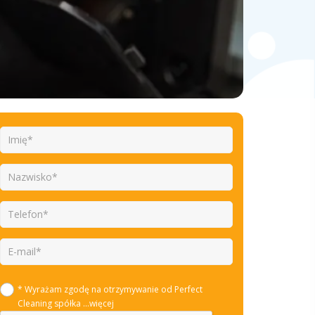
* Wyrażam zgodę na otrzymywanie od Perfect
Cleaning spółka
...więcej