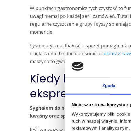
W punktach gastronomicznych czystość to fu
uwagi niemal po każdej serii zamówień. Tutaj 
regularne czyszczenie grupy i dyszy spieniają
momencie.
Systematyczna dbałość o sprzęt pomaga też 
dzięki czemu trudne do usunięcia
plamy z kaw
maszyna to gwarancja powtarzalnej jakości, k
Kiedy bezwzględni
Zgoda
ekspres kawowy?
Niniejsza strona korzysta z
Sygnałem do natychmiastowego czyszczeni
Wykorzystujemy pliki cookie 
kwaśny oraz spowolniony wypływ naparu z
ruch w naszej witrynie. Inf
reklamowym i analitycznym. 
Jeśli zauważysz, że urządzenie pracuje głośnie