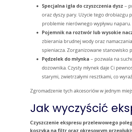
Specjalna igła do czyszczenia dysz
– p
oraz dyszy pary. Użycie tego drobiazgu 
problemie nierównego wypływu naparu.
Pojemnik na roztwór lub wysokie nac
zbierania brudnej wody oraz namaczania d
spieniacza. Zorganizowane stanowisko pr
Pędzelek do młynka
– pozwala na sucho
dozownika. Czysty młynek daje Ci pewnoś
starymi, zwietrzałymi resztkami, co wyra
Zgromadzenie tych akcesoriów w jednym miejsc
Jak wyczyścić ek
Czyszczenie ekspresu przelewowego poleg
koszyka na filtr oraz okresowym przepłu