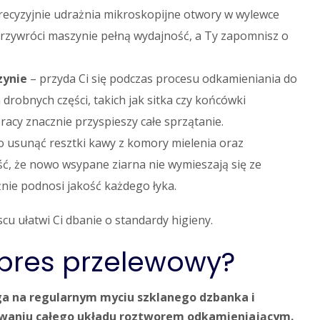
recyzyjnie udrażnia mikroskopijne otwory w wylewce
przywróci maszynie pełną wydajność, a Ty zapomnisz o
zynie
– przyda Ci się podczas procesu odkamieniania do
robnych części, takich jak sitka czy końcówki
acy znacznie przyspieszy całe sprzątanie.
 usunąć resztki kawy z komory mielenia oraz
ć, że nowo wsypane ziarna nie wymieszają się ze
źnie podnosi jakość każdego łyka.
u ułatwi Ci dbanie o standardy higieny.
spres przelewowy?
a na regularnym myciu szklanego dzbanka i
kiwaniu całego układu roztworem odkamieniającym.