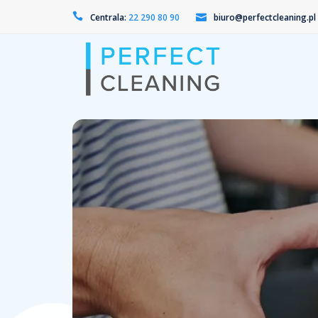
Centrala:
22 290 80 90
biuro@perfectcleaning.pl