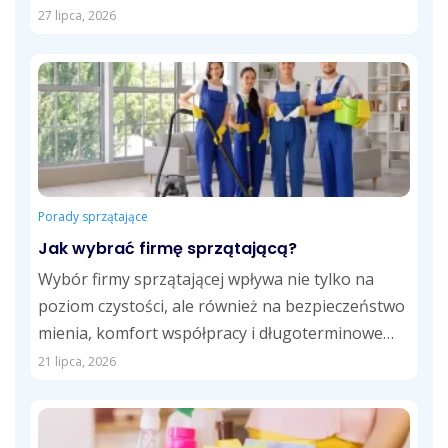
przemysłowych. Obejmuje usuwanie pyłów,
27 lipca, 2026
zabrudzeń technologicznych,...
Porady sprzątające
Jak wybrać firmę sprzątającą?
Wybór firmy sprzątającej wpływa nie tylko na
poziom czystości, ale również na bezpieczeństwo
mienia, komfort współpracy i długoterminowe
koszty usług....
21 lipca, 2026