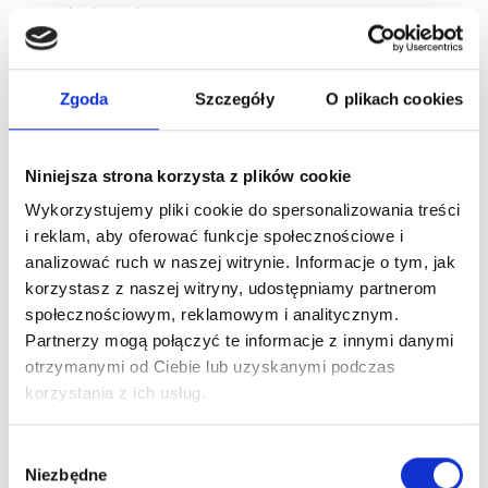
słuchawek.
Sprawdź stan kabla
– jeśli zauważysz przetarcia,
pęknięcia lub luzy, rozważ wymianę kabla lub
Zgoda
Szczegóły
O plikach cookies
zastosowanie izolacji.
Jak bezpiecznie wyczyścić
Niniejsza strona korzysta z plików cookie
słuchawki bezprzewodowe?
Wykorzystujemy pliki cookie do spersonalizowania treści
i reklam, aby oferować funkcje społecznościowe i
Słuchawki bezprzewodowe to dzisiaj niemal standard –
analizować ruch w naszej witrynie. Informacje o tym, jak
używamy ich do rozmów, podczas treningów, pracy i
korzystasz z naszej witryny, udostępniamy partnerom
rozrywki. Ze względu na swoją konstrukcję i wrażliwą
społecznościowym, reklamowym i analitycznym.
elektronikę wymagają jednak szczególnej ostrożności
Partnerzy mogą połączyć te informacje z innymi danymi
podczas czyszczenia. Oto jak zadbać o nie
otrzymanymi od Ciebie lub uzyskanymi podczas
kompleksowo i bezpiecznie.
korzystania z ich usług.
Czyszczenie stacji ładującej
Wybór
Niezbędne
zgody