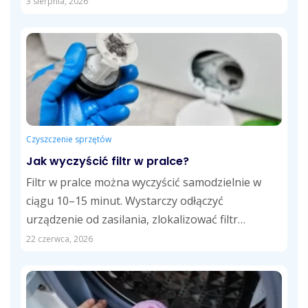
Takie...
3 sierpnia, 2026
Czyszczenie sprzętów
Jak wyczyścić filtr w pralce?
Filtr w pralce można wyczyścić samodzielnie w
ciągu 10–15 minut. Wystarczy odłączyć
urządzenie od zasilania, zlokalizować filtr
odpływowy, usunąć zalegające...
22 czerwca, 2026