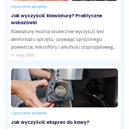
Czyszczenie sprzętów
Jak wyczyścić klawiaturę? Praktyczne
wskazówki
Klawiaturę można skutecznie wyczyścić bez
demontażu sprzętu, używając sprężonego
powietrza, mikrofibry i alkoholu izopropylowego.
Regularne usuwanie kurzu, tłustych śladów i...
11 maja, 2026
Czyszczenie sprzętów
Jak wyczyścić ekspres do kawy?