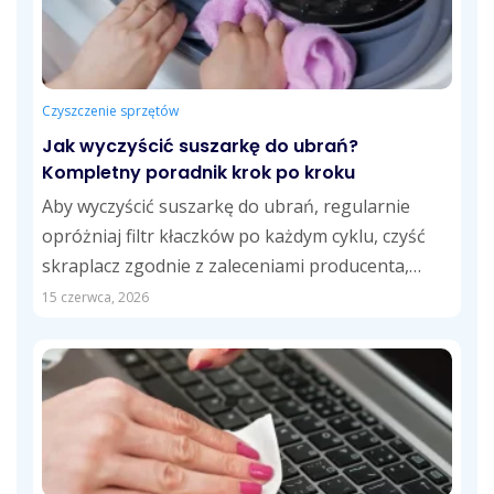
Czyszczenie sprzętów
Jak wyczyścić suszarkę do ubrań?
Kompletny poradnik krok po kroku
Aby wyczyścić suszarkę do ubrań, regularnie
opróżniaj filtr kłaczków po każdym cyklu, czyść
skraplacz zgodnie z zaleceniami producenta,
opróżniaj zbiornik...
15 czerwca, 2026