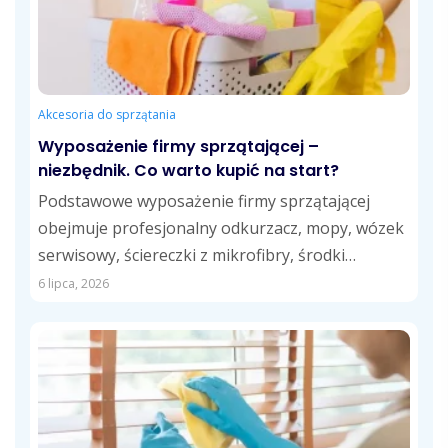
Akcesoria do sprzątania
Wyposażenie firmy sprzątającej –
niezbędnik. Co warto kupić na start?
Podstawowe wyposażenie firmy sprzątającej
obejmuje profesjonalny odkurzacz, mopy, wózek
serwisowy, ściereczki z mikrofibry, środki
czystości dostosowane do różnych powierzchni
6 lipca, 2026
oraz...