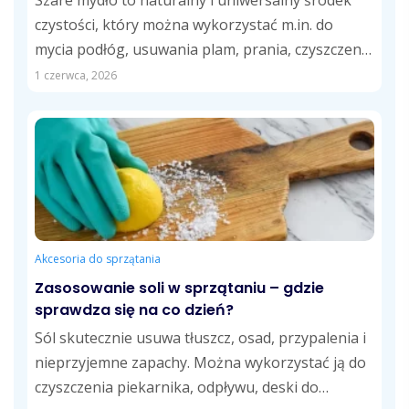
Szare mydło to naturalny i uniwersalny środek
czystości, który można wykorzystać m.in. do
mycia podłóg, usuwania plam, prania, czyszczenia
kuchni...
1 czerwca, 2026
Akcesoria do sprzątania
Zasosowanie soli w sprzątaniu – gdzie
sprawdza się na co dzień?
Sól skutecznie usuwa tłuszcz, osad, przypalenia i
nieprzyjemne zapachy. Można wykorzystać ją do
czyszczenia piekarnika, odpływu, deski do