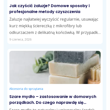
Jak czyścić żaluzje? Domowe sposoby i
profesjonalne metody czyszczenia
Żaluzje najłatwiej wyczyścić regularnie, usuwając
kurz miękką ściereczką z mikrofibry lub
odkurzaczem z delikatną końcówką. W przypadku
tłustych zabrudzeń skuteczne...
9 czerwca, 2026
Akcesoria do sprzątania
Szare mydło – zastosowanie w domowych
porządkach. Do czego naprawdę się
przydaje?