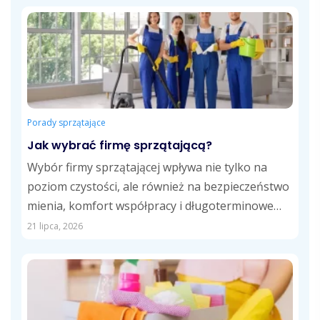
Porady sprzątające
Jak wybrać firmę sprzątającą?
Wybór firmy sprzątającej wpływa nie tylko na
poziom czystości, ale również na bezpieczeństwo
mienia, komfort współpracy i długoterminowe
koszty usług....
21 lipca, 2026