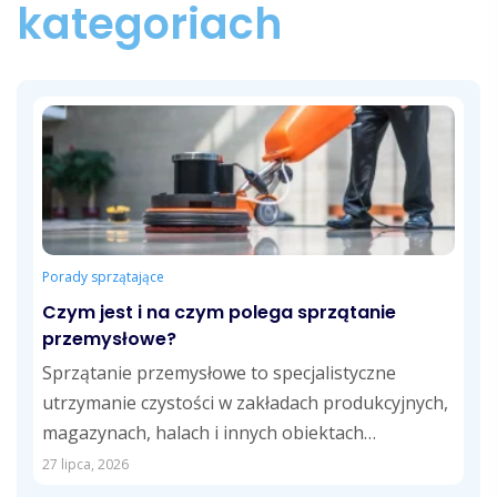
kategoriach
Porady sprzątające
Czym jest i na czym polega sprzątanie
przemysłowe?
Sprzątanie przemysłowe to specjalistyczne
utrzymanie czystości w zakładach produkcyjnych,
magazynach, halach i innych obiektach
przemysłowych. Obejmuje usuwanie pyłów,
27 lipca, 2026
zabrudzeń technologicznych,...