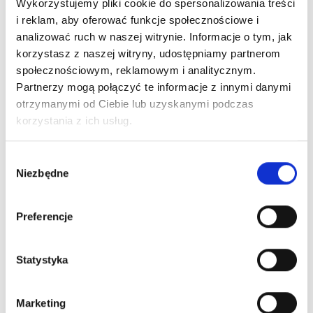
Wykorzystujemy pliki cookie do spersonalizowania treści
system spieniania mleka po każdym użyciu oraz...
i reklam, aby oferować funkcje społecznościowe i
9 marca, 2026
analizować ruch w naszej witrynie. Informacje o tym, jak
korzystasz z naszej witryny, udostępniamy partnerom
społecznościowym, reklamowym i analitycznym.
Partnerzy mogą połączyć te informacje z innymi danymi
otrzymanymi od Ciebie lub uzyskanymi podczas
korzystania z ich usług.
Wybór
Czyszczenie sprzętów
Niezbędne
zgody
Jak wyczyścić żelazko? Kompletny poradnik
usuwania przypaleń i kamienia
Preferencje
Wystarczy chwila nieuwagi, by na ulubionej
koszuli pojawił się brązowy ślad, a stopa żelazka
Statystyka
pokryła się nieestetyczną, szorstką warstwą.
Znasz...
24 lutego, 2026
Marketing