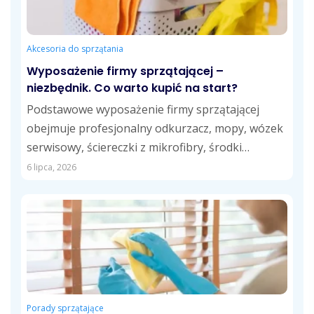
Akcesoria do sprzątania
Wyposażenie firmy sprzątającej –
niezbędnik. Co warto kupić na start?
Podstawowe wyposażenie firmy sprzątającej
obejmuje profesjonalny odkurzacz, mopy, wózek
serwisowy, ściereczki z mikrofibry, środki
czystości dostosowane do różnych powierzchni
6 lipca, 2026
oraz...
Porady sprzątające