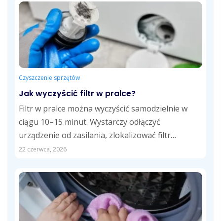
Czyszczenie sprzętów
Jak wyczyścić filtr w pralce?
Filtr w pralce można wyczyścić samodzielnie w
ciągu 10–15 minut. Wystarczy odłączyć
urządzenie od zasilania, zlokalizować filtr
odpływowy, usunąć zalegające...
22 czerwca, 2026