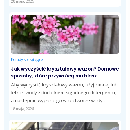
krojenia, fug,...
28 maja, 2026
Porady sprzątające
Jak wyczyścić kryształowy wazon? Domowe
sposoby, które przywrócą mu blask
Aby wyczyścić kryształowy wazon, użyj zimnej lub
letniej wody z dodatkiem łagodnego detergentu,
a następnie wypłucz go w roztworze wody...
18 maja, 2026