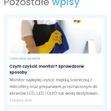
Pozostałe
wpisy
Czyszczenie sprzętów
Czym czyścić monitor? Sprawdzone
sposoby
Monitor najlepiej czyścić miękką ściereczką z
mikrofibry oraz preparatem przeznaczonym do
ekranów LCD, LED i OLED lub wodą destylowaną.
Takie...
3 sierpnia, 2026