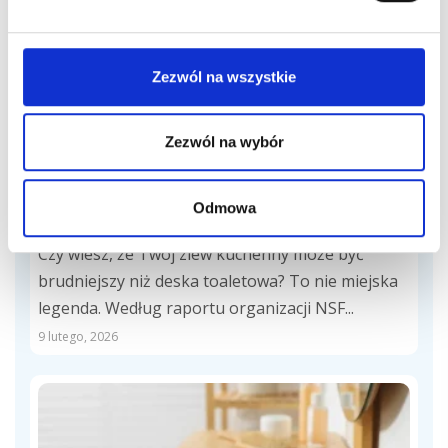
Zezwól na wszystkie
Zezwól na wybór
Czyszczenie sprzętów
Jak wyczyścić zlew skutecznie? Sprawdzone
Odmowa
metody firm sprzątających
Czy wiesz, że Twój zlew kuchenny może być
brudniejszy niż deska toaletowa? To nie miejska
legenda. Według raportu organizacji NSF...
9 lutego, 2026