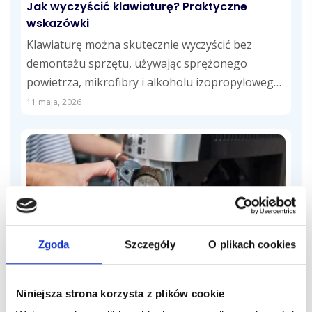
Jak wyczyścić klawiaturę? Praktyczne
wskazówki
Klawiaturę można skutecznie wyczyścić bez
demontażu sprzętu, używając sprężonego
powietrza, mikrofibry i alkoholu izopropylowego.
Regularne usuwanie kurzu, tłustych śladów i...
11 maja, 2026
Czyszczenie sprzętów
Zgoda
Szczegóły
O plikach cookies
Jak wyczyścić ekspres do kawy?
Aby skutecznie wyczyścić ekspres do kawy, należy
Niniejsza strona korzysta z plików cookie
regularnie opróżniać pojemnik na fusy, myć