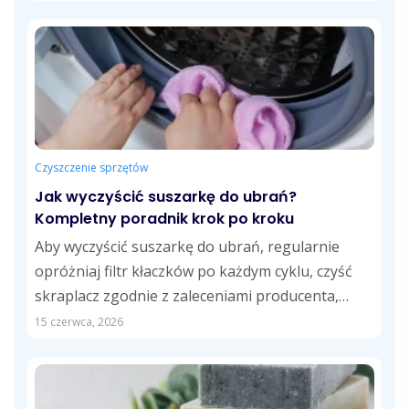
Czyszczenie sprzętów
Jak wyczyścić suszarkę do ubrań?
Kompletny poradnik krok po kroku
Aby wyczyścić suszarkę do ubrań, regularnie
opróżniaj filtr kłaczków po każdym cyklu, czyść
skraplacz zgodnie z zaleceniami producenta,
opróżniaj zbiornik...
15 czerwca, 2026