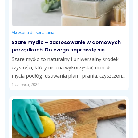
Akcesoria do sprzątania
Szare mydło – zastosowanie w domowych
porządkach. Do czego naprawdę się
przydaje?
Szare mydło to naturalny i uniwersalny środek
czystości, który można wykorzystać m.in. do
mycia podłóg, usuwania plam, prania, czyszczenia
kuchni...
1 czerwca, 2026