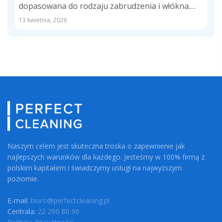
dopasowana do rodzaju zabrudzenia i włókna.
Wyjaśniamy,...
13 kwietnia, 2026
Naszym celem jest skuteczna troska o zapewnienie jak
najlepszych warunków dla każdego. Jesteśmy w 100% firmą z
polskim kapitałem i świadczymy usługi na najwyższym
poziomie.
E-mail:
biuro@perfectcleaning.pl
Centrala:
22 290 80 90