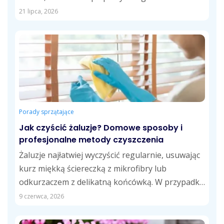
koszty usług....
21 lipca, 2026
Porady sprzątające
Jak czyścić żaluzje? Domowe sposoby i
profesjonalne metody czyszczenia
Żaluzje najłatwiej wyczyścić regularnie, usuwając
kurz miękką ściereczką z mikrofibry lub
odkurzaczem z delikatną końcówką. W przypadku
tłustych zabrudzeń skuteczne...
9 czerwca, 2026