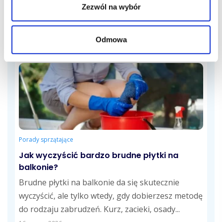
Zezwól na wybór
zachwycał świeżością, dziś straszy szarym
nalotem i mchem wyrastającym ze szczelin?
Doskonale rozumiemy...
Odmowa
20 kwietnia, 2026
Porady sprzątające
Jak wyczyścić bardzo brudne płytki na
balkonie?
Brudne płytki na balkonie da się skutecznie
wyczyścić, ale tylko wtedy, gdy dobierzesz metodę
do rodzaju zabrudzeń. Kurz, zacieki, osady...