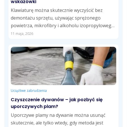
wskazówki
Klawiaturę można skutecznie wyczyścić bez
demontażu sprzętu, używając sprężonego
powietrza, mikrofibry i alkoholu izopropylowego.
Regularne usuwanie kurzu, tłustych śladów i...
11 maja, 2026
Uciążliwe zabrudzenia
Czyszczenie dywanów – jak pozbyć się
uporczywych plam?
Uporczywe plamy na dywanie można usunąć
skutecznie, ale tylko wtedy, gdy metoda jest