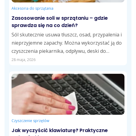
Akcesoria do sprzątania
Zasosowanie soli w sprzątaniu – gdzie
sprawdza się na co dzień?
Sól skutecznie usuwa tłuszcz, osad, przypalenia i
nieprzyjemne zapachy. Można wykorzystać ją do
czyszczenia piekarnika, odpływu, deski do
krojenia, fug,...
28 maja, 2026
Czyszczenie sprzętów
Jak wyczyścić klawiaturę? Praktyczne