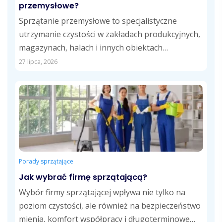
przemysłowe?
Sprzątanie przemysłowe to specjalistyczne
utrzymanie czystości w zakładach produkcyjnych,
magazynach, halach i innych obiektach
przemysłowych. Obejmuje usuwanie pyłów,
27 lipca, 2026
zabrudzeń technologicznych,...
Porady sprzątające
Jak wybrać firmę sprzątającą?
Wybór firmy sprzątającej wpływa nie tylko na
poziom czystości, ale również na bezpieczeństwo
mienia, komfort współpracy i długoterminowe