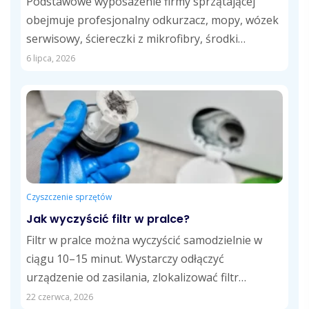
Podstawowe wyposażenie firmy sprzątającej
obejmuje profesjonalny odkurzacz, mopy, wózek
serwisowy, ściereczki z mikrofibry, środki
czystości dostosowane do różnych powierzchni
6 lipca, 2026
oraz...
Czyszczenie sprzętów
Jak wyczyścić filtr w pralce?
Filtr w pralce można wyczyścić samodzielnie w
ciągu 10–15 minut. Wystarczy odłączyć
urządzenie od zasilania, zlokalizować filtr
odpływowy, usunąć zalegające...
22 czerwca, 2026