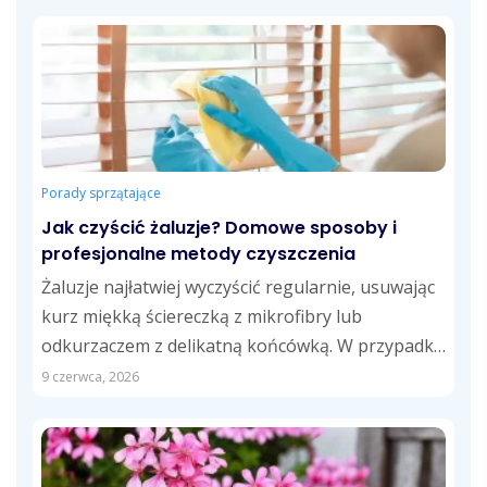
Porady sprzątające
Jak czyścić żaluzje? Domowe sposoby i
profesjonalne metody czyszczenia
Żaluzje najłatwiej wyczyścić regularnie, usuwając
kurz miękką ściereczką z mikrofibry lub
odkurzaczem z delikatną końcówką. W przypadku
tłustych zabrudzeń skuteczne...
9 czerwca, 2026