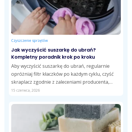
Czyszczenie sprzętów
Jak wyczyścić suszarkę do ubrań?
Kompletny poradnik krok po kroku
Aby wyczyścić suszarkę do ubrań, regularnie
opróżniaj filtr kłaczków po każdym cyklu, czyść
skraplacz zgodnie z zaleceniami producenta,
opróżniaj zbiornik...
15 czerwca, 2026