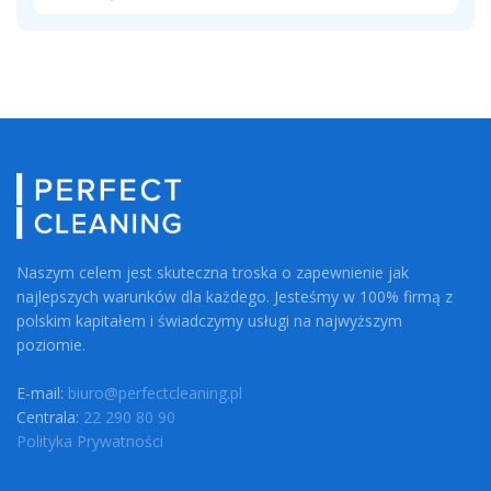
Naszym celem jest skuteczna troska o zapewnienie jak
najlepszych warunków dla każdego. Jesteśmy w 100% firmą z
polskim kapitałem i świadczymy usługi na najwyższym
poziomie.
E-mail:
biuro@perfectcleaning.pl
Centrala:
22 290 80 90
Polityka Prywatności