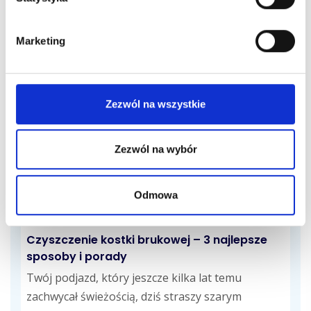
Ściany najlepiej myć letnią wodą z odrobiną
łagodnego detergentu, używając miękkiej gąbki
Marketing
lub ściereczki z mikrofibry. Przy tłustych plamach
sprawdzi...
27 kwietnia, 2026
Zezwól na wszystkie
Zezwól na wybór
Odmowa
Porady sprzątające
Czyszczenie kostki brukowej – 3 najlepsze
sposoby i porady
Twój podjazd, który jeszcze kilka lat temu
zachwycał świeżością, dziś straszy szarym