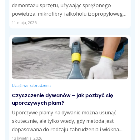
demontażu sprzętu, używając sprężonego
powietrza, mikrofibry i alkoholu izopropylowego.
Regularne usuwanie kurzu, tłustych śladów i...
11 maja, 2026
Uciążliwe zabrudzenia
Czyszczenie dywanów – jak pozbyć się
uporczywych plam?
Uporczywe plamy na dywanie można usunąć
skutecznie, ale tylko wtedy, gdy metoda jest
dopasowana do rodzaju zabrudzenia i włókna.
Wyjaśniamy,...
13 kwietnia, 2026