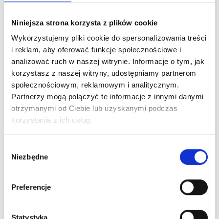
Porady sprzątające
Niniejsza strona korzysta z plików cookie
Sprzątanie klatek schodowych – jak to
zrobić najlepiej? Poradnik dla wspólnot i
Wykorzystujemy pliki cookie do spersonalizowania treści
zarządców
i reklam, aby oferować funkcje społecznościowe i
Klatka schodowa to pierwsze miejsce, które widzą
analizować ruch w naszej witrynie. Informacje o tym, jak
mieszkańcy i ich goście. W praktyce to wizytówka
korzystasz z naszej witryny, udostępniamy partnerom
całego budynku. Jej stan wpływa...
społecznościowym, reklamowym i analitycznym.
4 maja, 2026
Partnerzy mogą połączyć te informacje z innymi danymi
otrzymanymi od Ciebie lub uzyskanymi podczas
korzystania z ich usług.
Wybór
Niezbędne
zgody
Preferencje
Porady sprzątające
Czym myć ściany? Najskuteczniejsze
Statystyka
sposoby