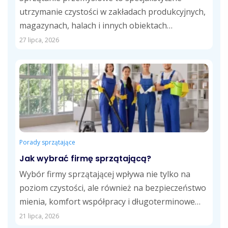
utrzymanie czystości w zakładach produkcyjnych,
magazynach, halach i innych obiektach
przemysłowych. Obejmuje usuwanie pyłów,
27 lipca, 2026
zabrudzeń technologicznych,...
Porady sprzątające
Jak wybrać firmę sprzątającą?
Wybór firmy sprzątającej wpływa nie tylko na
poziom czystości, ale również na bezpieczeństwo
mienia, komfort współpracy i długoterminowe
koszty usług....
21 lipca, 2026