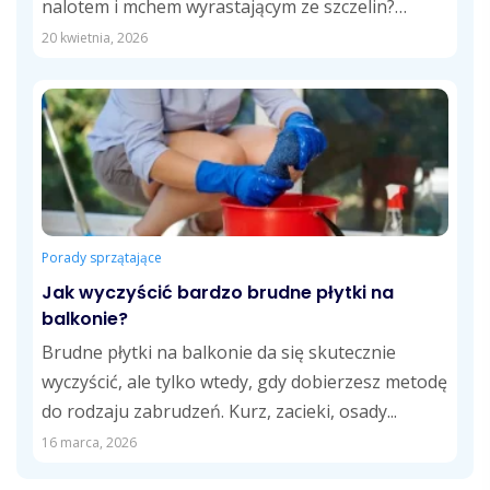
nalotem i mchem wyrastającym ze szczelin?
Doskonale rozumiemy...
20 kwietnia, 2026
Porady sprzątające
Jak wyczyścić bardzo brudne płytki na
balkonie?
Brudne płytki na balkonie da się skutecznie
wyczyścić, ale tylko wtedy, gdy dobierzesz metodę
do rodzaju zabrudzeń. Kurz, zacieki, osady...
16 marca, 2026