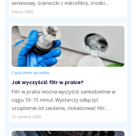
serwisowy, ściereczki z mikrofibry, środki
czystości dostosowane do różnych powierzchni
6 lipca, 2026
oraz...
Czyszczenie sprzętów
Jak wyczyścić filtr w pralce?
Filtr w pralce można wyczyścić samodzielnie w
ciągu 10–15 minut. Wystarczy odłączyć
urządzenie od zasilania, zlokalizować filtr
odpływowy, usunąć zalegające...
22 czerwca, 2026