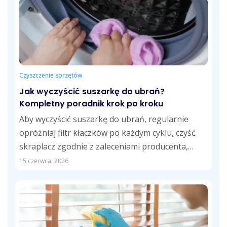
Czyszczenie sprzętów
Jak wyczyścić suszarkę do ubrań?
Kompletny poradnik krok po kroku
Aby wyczyścić suszarkę do ubrań, regularnie
opróżniaj filtr kłaczków po każdym cyklu, czyść
skraplacz zgodnie z zaleceniami producenta,
opróżniaj zbiornik...
15 czerwca, 2026