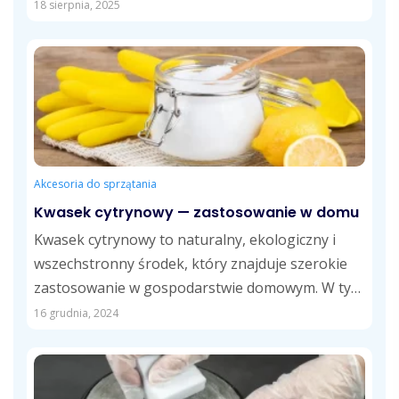
18 sierpnia, 2025
Akcesoria do sprzątania
Kwasek cytrynowy — zastosowanie w domu
Kwasek cytrynowy to naturalny, ekologiczny i
wszechstronny środek, który znajduje szerokie
zastosowanie w gospodarstwie domowym. W tym
artykule dowiesz się,...
16 grudnia, 2024