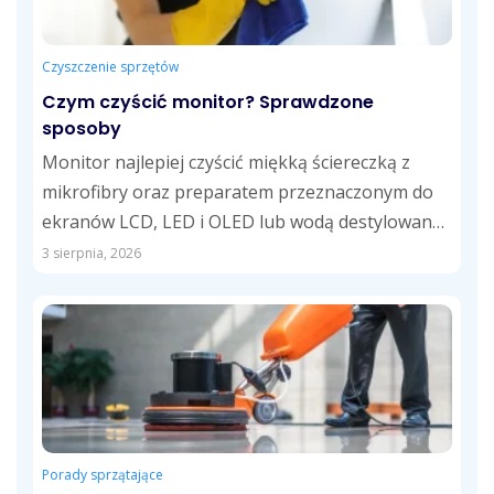
Czyszczenie sprzętów
Czym czyścić monitor? Sprawdzone
sposoby
Monitor najlepiej czyścić miękką ściereczką z
mikrofibry oraz preparatem przeznaczonym do
ekranów LCD, LED i OLED lub wodą destylowaną.
Takie...
3 sierpnia, 2026
Porady sprzątające