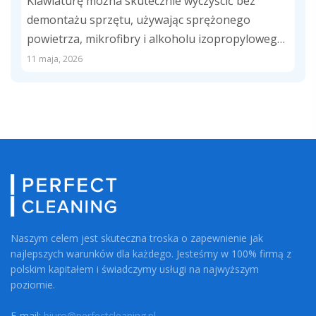
Klawiaturę można skutecznie wyczyścić bez
demontażu sprzętu, używając sprężonego
powietrza, mikrofibry i alkoholu izopropylowego.
Regularne usuwanie kurzu, tłustych śladów i...
11 maja, 2026
Naszym celem jest skuteczna troska o zapewnienie jak
najlepszych warunków dla każdego. Jesteśmy w 100% firmą z
polskim kapitałem i świadczymy usługi na najwyższym
poziomie.
E-mail:
biuro@perfectcleaning.pl