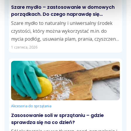
Szare mydło – zastosowanie w domowych
porządkach. Do czego naprawdę się
przydaje?
Szare mydło to naturalny i uniwersalny środek
czystości, który można wykorzystać m.in. do
mycia podłóg, usuwania plam, prania, czyszczenia
kuchni...
1 czerwca, 2026
Akcesoria do sprzątania
Zasosowanie soli w sprzątaniu – gdzie
sprawdza się na co dzień?