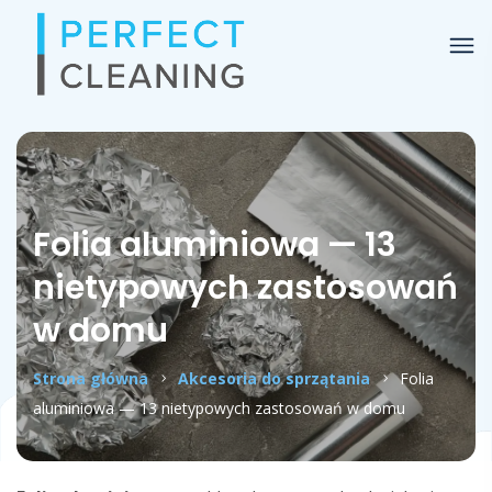
Folia aluminiowa — 13
nietypowych zastosowań
w domu
Strona główna
Akcesoria do sprzątania
Folia
aluminiowa — 13 nietypowych zastosowań w domu