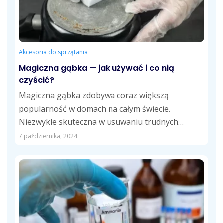
Akcesoria do sprzątania
Magiczna gąbka — jak używać i co nią
czyścić?
Magiczna gąbka zdobywa coraz większą
popularność w domach na całym świecie.
Niezwykle skuteczna w usuwaniu trudnych
zabrudzeń, stanowi nieodłączny element...
7 października, 2024