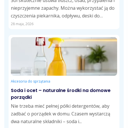
Sól skutecznie usuwa tłuszcz, osad, przypalenia i
nieprzyjemne zapachy. Można wykorzystać ją do
czyszczenia piekarnika, odpływu, deski do
krojenia, fug,...
28 maja, 2026
Akcesoria do sprzątania
Soda i ocet – naturalne środki na domowe
porządki
Nie trzeba mieć pełnej półki detergentów, aby
zadbać o porządek w domu. Czasem wystarczą
dwa naturalne składniki – soda i...