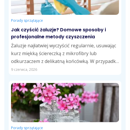
Porady sprzątające
Jak czyścić żaluzje? Domowe sposoby i
profesjonalne metody czyszczenia
Żaluzje najłatwiej wyczyścić regularnie, usuwając
kurz miękką ściereczką z mikrofibry lub
odkurzaczem z delikatną końcówką. W przypadku
tłustych zabrudzeń skuteczne...
9 czerwca, 2026
Porady sprzątające