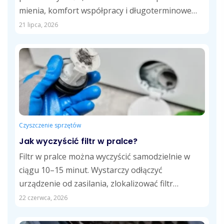
mienia, komfort współpracy i długoterminowe
koszty usług....
21 lipca, 2026
Czyszczenie sprzętów
Jak wyczyścić filtr w pralce?
Filtr w pralce można wyczyścić samodzielnie w
ciągu 10–15 minut. Wystarczy odłączyć
urządzenie od zasilania, zlokalizować filtr
odpływowy, usunąć zalegające...
22 czerwca, 2026