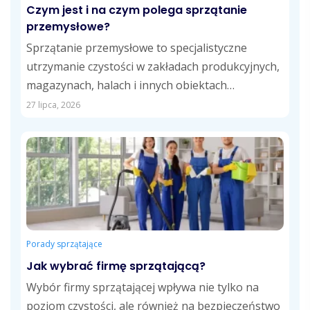
Czym jest i na czym polega sprzątanie
przemysłowe?
Sprzątanie przemysłowe to specjalistyczne
utrzymanie czystości w zakładach produkcyjnych,
magazynach, halach i innych obiektach
przemysłowych. Obejmuje usuwanie pyłów,
27 lipca, 2026
zabrudzeń technologicznych,...
Porady sprzątające
Jak wybrać firmę sprzątającą?
Wybór firmy sprzątającej wpływa nie tylko na
poziom czystości, ale również na bezpieczeństwo