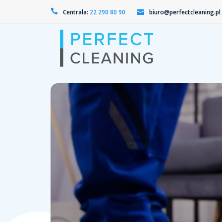
Centrala:
22 290 80 90
biuro@perfectcleaning.pl