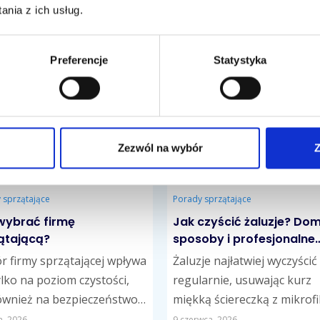
nia z ich usług.
Preferencje
Statystyka
Zezwól na wybór
Z
 sprzątające
Porady sprzątające
wybrać firmę
Jak czyścić żaluzje? D
ątającą?
sposoby i profesjonalne
metody czyszczenia
 firmy sprzątającej wpływa
Żaluzje najłatwiej wyczyścić
ylko na poziom czystości,
regularnie, usuwając kurz
ównież na bezpieczeństwo
miękką ściereczką z mikrof
a, komfort współpracy i
lub odkurzaczem z delikatn
a, 2026
9 czerwca, 2026