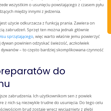
zede wszystkim o usunięciu powstającego z czasem pyłu
zących między innymi z jedzenia.
st użycie odkurzacza z funkcją prania. Zawiera on
ścią zabrudzeń. Sprzęt ten można jednak głównie
isu sprzątającego
, więc warto właśnie jemu powierzyć
j dywan powinien odzyskać świeżość, aczkolwiek
 dywanów – to często bardziej skomplikowana czynność
preparatów do
nu
sze zabrudzenia. Ich użytkownikom sen z powiek
e z nich są niezwykle trudne do usunięcia. Do tego celu
aściwościom brud zostaje wręcz wyciągnięty z głębi