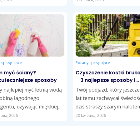
terminowe koszty usług....
końcówką. W przypadku tłu
zabrudzeń skuteczne...
 sprzątające
Porady sprzątające
 myć ściany?
Czyszczenie kostki bruk
kuteczniejsze sposoby
– 3 najlepsze sposoby i
porady
y najlepiej myć letnią wodą
Twój podjazd, który jeszcze
robiną łagodnego
lat temu zachwycał świeżośc
gentu, używając miękkiej
dziś straszy szarym nalotem
 lub ściereczki z mikrofibry.
mchem wyrastającym ze
tnia, 2026
20 kwietnia, 2026
tłustych plamach sprawdzi...
szczelin? Doskonale
rozumiemy...