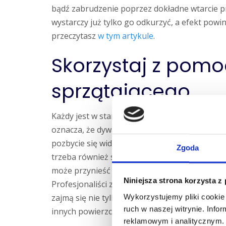
bądź zabrudzenie poprzez dokładne wtarcie pr
wystarczy już tylko go odkurzyć, a efekt powin
przeczytasz
w tym artykule
.
Skorzystaj z pomo
sprzątającego
Każdy jest w stanie usunąć powierzchowne za
oznacza, że dywan odzyska dawną świeżość. Us
pozbycie się widocznych plam wymaga już zas
Zgoda
trzeba również skorzystać ze specjalistyczne
może przynieść sukces w tym zakresie. Z teg
Niniejsza strona korzysta z
Profesjonaliści zajmą się wyczyszczeniem Two
zajmą się nie tylko jednym elementem, ale wy
Wykorzystujemy pliki cookie 
ruch w naszej witrynie. Inf
innych powierzchni.
reklamowym i analitycznym. 