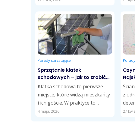
halach i innych obiektach
długo
przemysłowych. Obejmuje
usuwanie pyłów, zabrudzeń
technologicznych,...
Porady sprzątające
Porady
Sprzątanie klatek
Czym
schodowych – jak to zrobić
Najs
najlepiej? Poradnik dla
Klatka schodowa to pierwsze
Ścian
wspólnot i zarządców
miejsce, które widzą mieszkańcy
z od
i ich goście. W praktyce to
deter
wizytówka całego budynku. Jej
gąbki
4 maja, 2026
27 kwie
stan wpływa...
Przy 