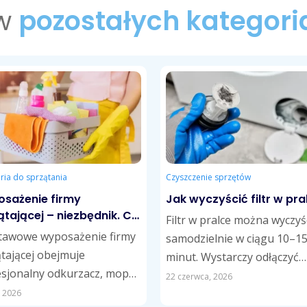
 w
pozostałych kategori
ria do sprzątania
Czyszczenie sprzętów
sażenie firmy
Jak wyczyścić filtr w pra
ątającej – niezbędnik. Co
Filtr w pralce można wyczyś
o kupić na start?
tawowe wyposażenie firmy
samodzielnie w ciągu 10–1
tającej obejmuje
minut. Wystarczy odłączyć
sjonalny odkurzacz, mopy,
urządzenie od zasilania,
22 czerwca, 2026
 serwisowy, ściereczki z
zlokalizować filtr odpływow
, 2026