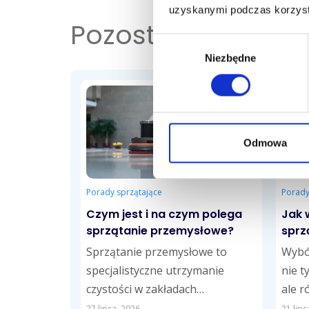
uzyskanymi podczas korzysta
Pozostałe
wpisy
Wybór
Niezbędne
zgody
Odmowa
Porady sprzątające
Porady
Czym jest i na czym polega
Jak 
sprzątanie przemysłowe?
sprz
Sprzątanie przemysłowe to
Wybór
specjalistyczne utrzymanie
nie t
czystości w zakładach
ale r
produkcyjnych, magazynach,
mieni
27 lipca, 2026
21 lipc