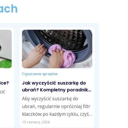
ach
Czyszczenie sprzętów
lce?
Jak wyczyścić suszarkę do
ubrań? Kompletny poradnik
cić
krok po kroku
Aby wyczyścić suszarkę do
5
ubrań, regularnie opróżniaj filtr
kłaczków po każdym cyklu, czyść
skraplacz zgodnie z zaleceniami
y,
15 czerwca, 2026