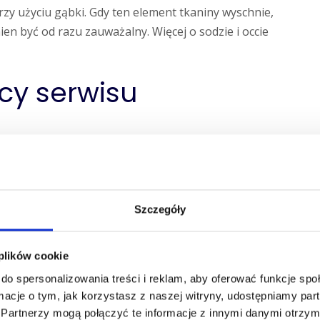
zy użyciu gąbki. Gdy ten element tkaniny wyschnie,
ien być od razu zauważalny. Więcej o sodzie i occie
cy serwisu
brudzenia we własnym zakresie. To jednak wcale nie
unięcie brudu z głębszych warstw tkaniny, a także
tosowania bardziej zaawansowanych technik. Często
Szczegóły
go sprzętu, który w połączeniu z odpowiednią wiedzą
o względu warto wybrać ofertę
serwisu sprzątającego
.
 plików cookie
jego dywanu w sposób szybki i skuteczny. Co więcej,
konają
kompleksowe sprzątanie biur
, mieszkań i
do spersonalizowania treści i reklam, aby oferować funkcje sp
ormacje o tym, jak korzystasz z naszej witryny, udostępniamy p
Partnerzy mogą połączyć te informacje z innymi danymi otrzym