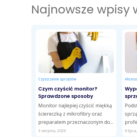
Najnowsze wpisy
Czyszczenie sprzętów
Akceso
Czym czyścić monitor?
Wypo
Sprawdzone sposoby
sprz
wart
Monitor najlepiej czyścić miękką
Pods
ściereczką z mikrofibry oraz
sprzą
preparatem przeznaczonym do
profe
ekranów LCD, LED i OLED lub
wózek
3 sierpnia, 2026
6 lipca