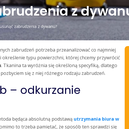
abrudzenia z dywan
 usunąć zabrudzenia z dywanu?
ólnych zabrudzeń potrzeba przeanalizować co najmniej
 określenie typu powierzchni, której chcemy przywrócić
u
. Tkanina ta wyróżnia się określoną specyfiką, dlatego
z pozbyciem się z niej różnego rodzaju zabrudzeń.
b – odkurzanie
etoda będąca absolutną podstawą
utrzymania biura w
 Pomimo to trzeba pamiętać, że sposób ten sprawdzi się