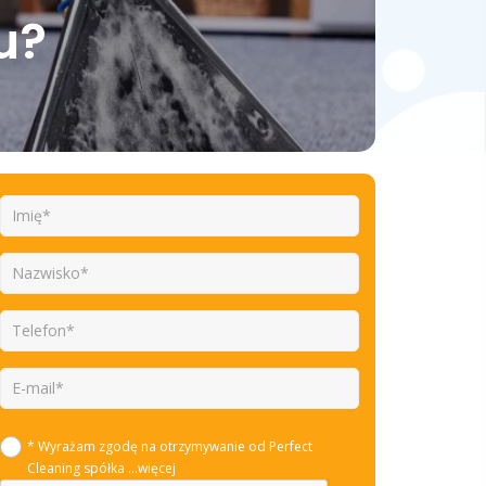
u?
* Wyrażam zgodę na otrzymywanie od Perfect
Cleaning spółka
...więcej