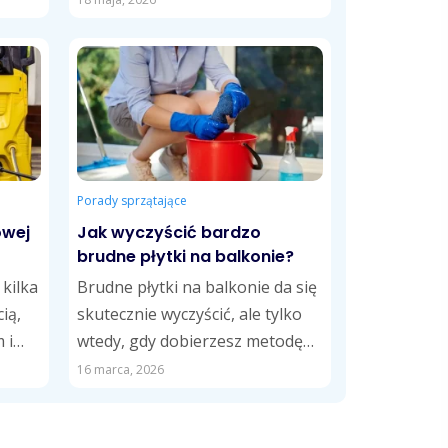
stych
go w roztworze wody...
Porady sprzątające
owej
Jak wyczyścić bardzo
brudne płytki na balkonie?
 kilka
Brudne płytki na balkonie da się
ią,
skutecznie wyczyścić, ale tylko
 i
wtedy, gdy dobierzesz metodę
do rodzaju zabrudzeń. Kurz,
16 marca, 2026
zacieki, osady...