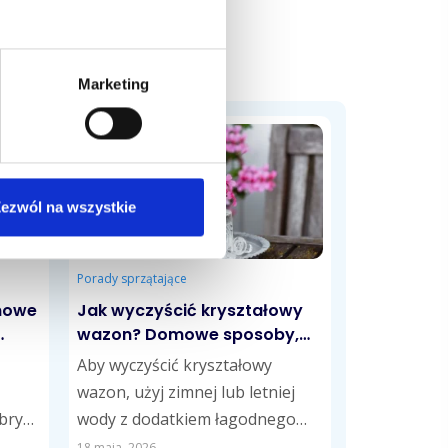
Marketing
ezwól na wszystkie
Porady sprzątające
omowe
Jak wyczyścić kryształowy
wazon? Domowe sposoby,
które przywrócą mu blask
Aby wyczyścić kryształowy
wazon, użyj zimnej lub letniej
ibry
wody z dodatkiem łagodnego
ą
detergentu, a następnie wypłucz
18 maja, 2026