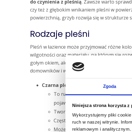
do czynienia z pleśnią
. Zawsze warto sprawd
czy też z głębokim wnikaniem pleśni w powier
powierzchnią, grzyb rozwija się w strukturze si
Rodzaje pleśni
Pleśń w łazience może przyjmować różne kolo
wilgotności oraz materiału, na którym się rozw
gołym okiem, ale warto znać jej najczęstsze 
domowników i wymagać nieco innego podejści
Czarna pleśń (
Stachybotrys chartarum
):
Zgoda
To najczęstszy „lokator” łazienek. L
pojawia się na silikonie w kabinie 
Niniejsza strona korzysta z
Tworzy ciemne, smoliste plamy, któ
Wykorzystujemy pliki cookie 
Często występuje razem z nieprzy
ruch w naszej witrynie. Inf
Może stanowić zagrożenie dla zdrow
reklamowym i analitycznym. 