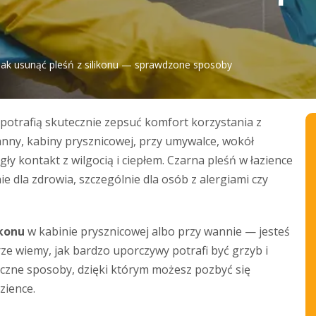
Jak usunąć pleśń z silikonu — sprawdzone sposoby
re potrafią skutecznie zepsuć komfort korzystania z
wanny, kabiny prysznicowej, przy umywalce, wokół
gły kontakt z wilgocią i ciepłem. Czarna pleśń w łazience
ie dla zdrowia, szczególnie dla osób z alergiami czy
ikonu
w kabinie prysznicowej albo przy wannie — jesteś
ze wiemy, jak bardzo uporczywy potrafi być grzyb i
eczne sposoby, dzięki którym możesz pozbyć się
zience.