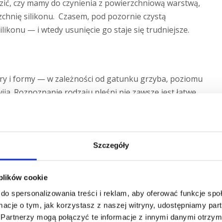
zić, czy mamy do czynienia z powierzchniową warstwą,
zchnię silikonu. Czasem, pod pozornie czystą
likonu — i wtedy usunięcie go staje się trudniejsze.
ry i formy — w zależności od gatunku grzyba, poziomu
ija. Rozpoznanie rodzaju pleśni nie zawsze jest łatwe
odmiany. Każda z nich może mieć inny wpływ na zdrowie
a do usuwania.
Szczegóły
ubi wilgotne i ciepłe środowisko, dlatego najczęściej
prysznicowej, wokół wanny, a także na fugach i ścianach.
 plików cookie
re mogą być lekko śliskie w dotyku.
do spersonalizowania treści i reklam, aby oferować funkcje sp
jemnym, duszącym zapachem.
ormacje o tym, jak korzystasz z naszej witryny, udostępniamy p
ia, zwłaszcza dla osób z alergiami, astmą i problemami
Partnerzy mogą połączyć te informacje z innymi danymi otrzym