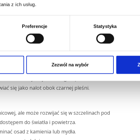
nia z ich usług.
usunąć, ponieważ potrafi wnikać głęboko w strukturę
Preferencje
Statystyka
powierzchniach wilgotnych, ale mniej narażonych na
ół okna w łazience, na suficie, tylnej ścianie szafki.
ieleni po ciemny, zgniłozielony odcień.
Zezwól na wybór
Z
 tworząc nieregularne, puszyste kolonie.
ównież może wywoływać alergie i podrażnienia.
ać się jako nalot obok czarnej pleśni.
nicowej, ale może rozwijać się w szczelinach pod
dostępem do światła i powietrza.
inać osad z kamienia lub mydła.