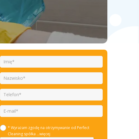
* Wyrażam zgodę na otrzymywanie od Perfect
Cleaning spółka
...więcej