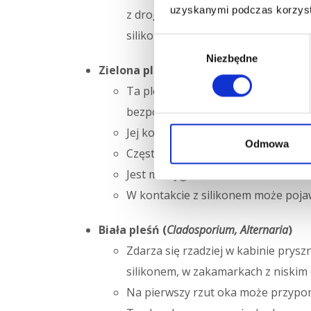
uzyskanymi podczas korzysta
z drogami oddechowymi. Trudno ją 
silikonu i materiałów porowatych.
Wybór
Niezbędne
zgody
Zielona pleśń (
Penicillium, Aspergillus
)
Ta pleśń występuje najczęściej na 
bezpośredni kontakt z wodą — np. wok
Jej kolor może się wahać od jasnej z
Odmowa
Często rozprzestrzenia się szybko,
Jest mniej groźna niż czarna, ale r
W kontakcie z silikonem może pojawi
Biała pleśń (
Cladosporium, Alternaria
)
Zdarza się rzadziej w kabinie prysz
silikonem, w zakamarkach z niskim 
Na pierwszy rzut oka może przypom