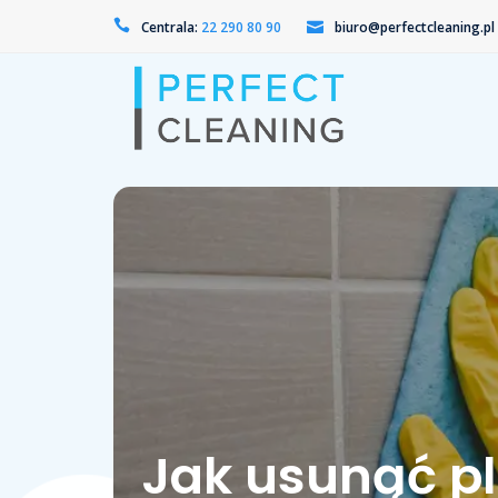
Centrala:
22 290 80 90
biuro@perfectcleaning.pl
Jak usunąć pl