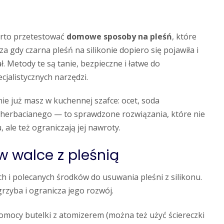
arto przetestować
domowe sposoby na pleśń
, które
 gdy czarna pleśń na silikonie dopiero się pojawiła i
. Metody te są tanie, bezpieczne i łatwe do
cjalistycznych narzędzi.
e już masz w kuchennej szafce: ocet, soda
a herbacianego — to sprawdzone rozwiązania, które nie
 ale też ograniczają jej nawroty.
w walce z pleśnią
ch i polecanych środków do usuwania pleśni z silikonu.
rzyba i ogranicza jego rozwój.
pomocy butelki z atomizerem (można też użyć ściereczki