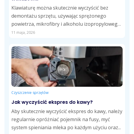
Klawiaturę można skutecznie wyczyścić bez
demontażu sprzętu, używając sprężonego
powietrza, mikrofibry i alkoholu izopropylowego.
Regularne usuwanie kurzu, tłustych śladów i...
11 maja, 2026
Czyszczenie sprzętów
Jak wyczyścić ekspres do kawy?
Aby skutecznie wyczyścić ekspres do kawy, należy
regularnie opróżniać pojemnik na fusy, myć
system spieniania mleka po każdym użyciu oraz...