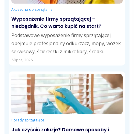
Akcesoria do sprzątania
Wyposażenie firmy sprzątającej –
niezbędnik. Co warto kupić na start?
Podstawowe wyposażenie firmy sprzątającej
obejmuje profesjonalny odkurzacz, mopy, wózek
serwisowy, ściereczki z mikrofibry, środki
czystości dostosowane do różnych powierzchni
6 lipca, 2026
oraz...
Porady sprzątające
Jak czyścić żaluzje? Domowe sposoby i