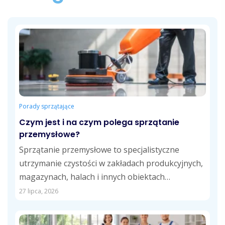
Porady sprzątające
Czym jest i na czym polega sprzątanie
przemysłowe?
Sprzątanie przemysłowe to specjalistyczne
utrzymanie czystości w zakładach produkcyjnych,
magazynach, halach i innych obiektach
przemysłowych. Obejmuje usuwanie pyłów,
27 lipca, 2026
zabrudzeń technologicznych,...