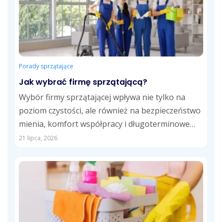
Porady sprzątające
Jak wybrać firmę sprzątającą?
Wybór firmy sprzątającej wpływa nie tylko na
poziom czystości, ale również na bezpieczeństwo
mienia, komfort współpracy i długoterminowe
koszty usług....
21 lipca, 2026