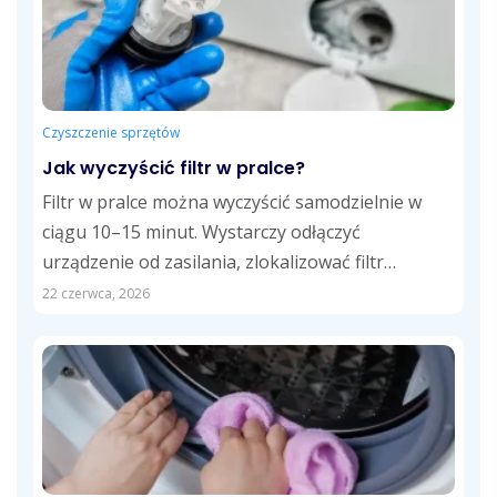
Czyszczenie sprzętów
Jak wyczyścić filtr w pralce?
Filtr w pralce można wyczyścić samodzielnie w
ciągu 10–15 minut. Wystarczy odłączyć
urządzenie od zasilania, zlokalizować filtr
odpływowy, usunąć zalegające...
22 czerwca, 2026