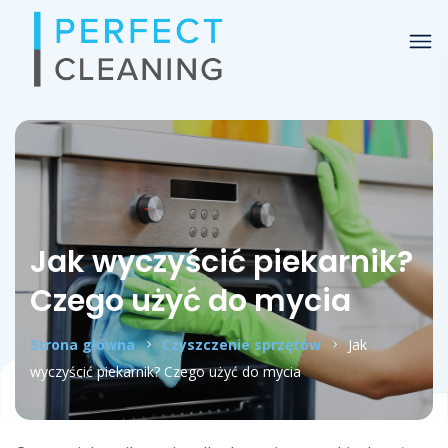
Jak wyczyścić piekarnik?
Czego użyć do mycia
Strona główna
Czyszczenie sprzętów
Jak
wyczyścić piekarnik? Czego użyć do mycia