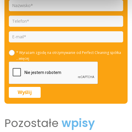
* Wyrażam zgodę na otrzymywanie od Perfect Cleaning spółka
...więcej
Pozostałe
wpisy