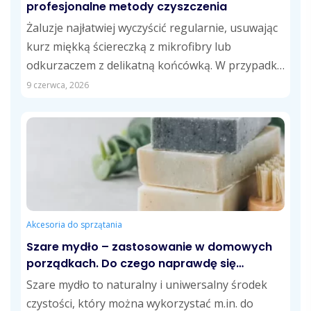
profesjonalne metody czyszczenia
Żaluzje najłatwiej wyczyścić regularnie, usuwając
kurz miękką ściereczką z mikrofibry lub
odkurzaczem z delikatną końcówką. W przypadku
tłustych zabrudzeń skuteczne...
9 czerwca, 2026
Akcesoria do sprzątania
Szare mydło – zastosowanie w domowych
porządkach. Do czego naprawdę się
przydaje?
Szare mydło to naturalny i uniwersalny środek
czystości, który można wykorzystać m.in. do