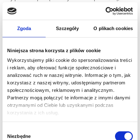
piekarnik jest wyłączony i całkowicie chłodny. Następnie
dokładnie nałóż wybrany środek czyszczący na
zabrudzone obszary, pozostaw na kilka godzin, a po
Zgoda
Szczegóły
O plikach cookies
zakończeniu przetrzyj wilgotną szmatką.
Jak wyczyścić piekarnik z
Niniejsza strona korzysta z plików cookie
termoobiegiem?
Wykorzystujemy pliki cookie do spersonalizowania treści
i reklam, aby oferować funkcje społecznościowe i
Czyszczenie piekarnika z termoobiegiem nie różni się
analizować ruch w naszej witrynie. Informacje o tym, jak
znacząco od metod stosowanych dla standardowych
korzystasz z naszej witryny, udostępniamy partnerom
piekarników elektrycznych. Kluczowe jest dokładne
społecznościowym, reklamowym i analitycznym.
usunięcie wszelkich resztek jedzenia i tłuszczu, które
Partnerzy mogą połączyć te informacje z innymi danymi
mogą zakłócać prawidłowy obieg powietrza. Możesz
otrzymanymi od Ciebie lub uzyskanymi podczas
użyć sody oczyszczonej, roztworu octu, czy specjalnych
korzystania z ich usług.
środków do czyszczenia piekarników, pamiętając o
ostrożności przy czyszczeniu elementów grzewczych i
Wybór
Niezbędne
wentylatora.
zgody