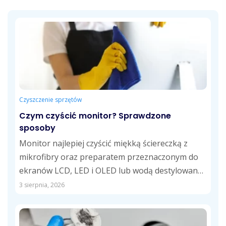
Czyszczenie sprzętów
Czym czyścić monitor? Sprawdzone
sposoby
Monitor najlepiej czyścić miękką ściereczką z
mikrofibry oraz preparatem przeznaczonym do
ekranów LCD, LED i OLED lub wodą destylowaną.
Takie...
3 sierpnia, 2026