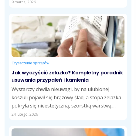
9 marca, 2026
Czyszczenie sprzętów
Jak wyczyścić żelazko? Kompletny poradnik
usuwania przypaleń i kamienia
Wystarczy chwila nieuwagi, by na ulubionej
koszuli pojawił się brązowy ślad, a stopa żelazka
pokryła się nieestetyczną, szorstką warstwą.
Znasz...
24 lutego, 2026