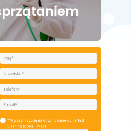
sprzątaniem
* Wyrażam zgodę na otrzymywanie od Perfect
Cleaning spółka
...więcej