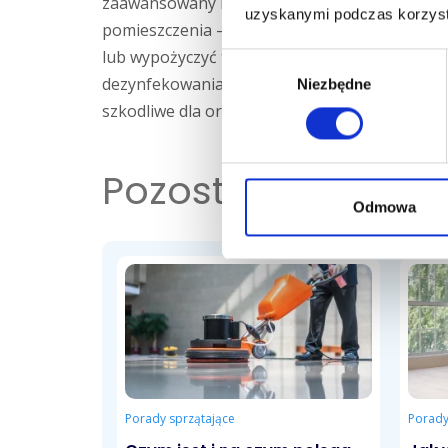
zaawansowany i ze względu na szkodliwość dl
uzyskanymi podczas korzysta
pomieszczenia – szczelnego zamknięcia, wynie
lub wypożyczyć taki sprzęt, zaleca się, żeby 
Wybór
dezynfekowania powierzchni stosuje się także 
Niezbędne
zgody
szkodliwe dla organizmów żywych.
Pozostałe
wpisy
Odmowa
Porady sprzątające
Porady