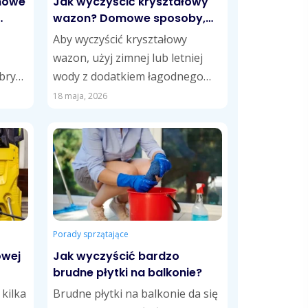
omowe
Jak wyczyścić kryształowy
wazon? Domowe sposoby,
które przywrócą mu blask
Aby wyczyścić kryształowy
wazon, użyj zimnej lub letniej
ibry
wody z dodatkiem łagodnego
ą
detergentu, a następnie wypłucz
18 maja, 2026
stych
go w roztworze wody...
Porady sprzątające
owej
Jak wyczyścić bardzo
brudne płytki na balkonie?
 kilka
Brudne płytki na balkonie da się