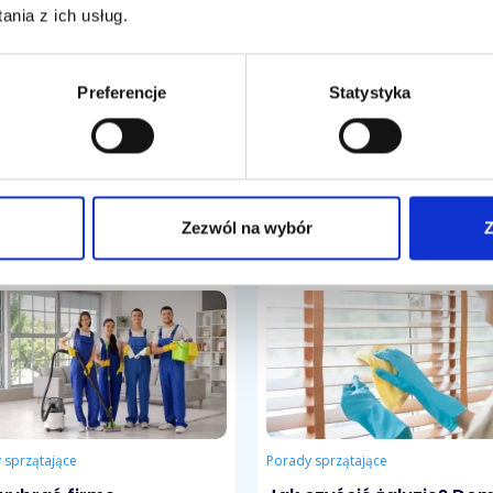
a istot żywych wymagający przygotowania
nia z ich usług.
sienia roślin czy zwierząt. O ile możesz samemu zakupić
jego obsługą zajmowała się osoba wykwalifikowana. Do
lampy bakteriobójcze – ich działanie również jest
Preferencje
Statystyka
Zezwól na wybór
Z
 sprzątające
Porady sprzątające