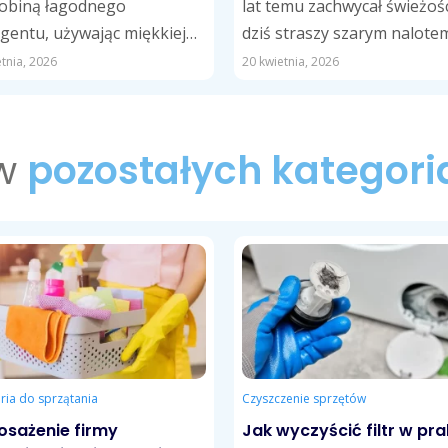
robiną łagodnego
lat temu zachwycał świeżośc
gentu, używając miękkiej
dziś straszy szarym nalotem
 lub ściereczki z mikrofibry.
mchem wyrastającym ze
tnia, 2026
20 kwietnia, 2026
tłustych plamach sprawdzi...
szczelin? Doskonale
rozumiemy...
 w
pozostałych kategori
ria do sprzątania
Czyszczenie sprzętów
sażenie firmy
Jak wyczyścić filtr w pra