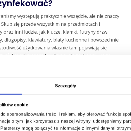
ezynfekować?
nizmy występują praktycznie wszędzie, ale nie znaczy
. Skup się przede wszystkim na przedmiotach i
oraz inni ludzie, jak klucze, klamki, futryny drzwi,
ony, długopisy, klawiatury, blaty kuchenne i powszechnie
totliwość użytkowania właśnie tam pojawiają się
ynfekować możesz też dłonie, ale zachowaj umiar,
 dezynfekcyjnych na bazie alkoholu wysusza i
Szczegóły
osobów. Najpopularniejszym jest ten, do którego
 plików cookie
ocą preparatów na bazie alkoholu i chloru, czyli tak
do spersonalizowania treści i reklam, aby oferować funkcje sp
da się także poprzez ozonowanie pomieszczeń, które
ormacje o tym, jak korzystasz z naszej witryny, udostępniamy p
ych tlen w ozon. To proces zdecydowanie bardziej
Partnerzy mogą połączyć te informacje z innymi danymi otrzym