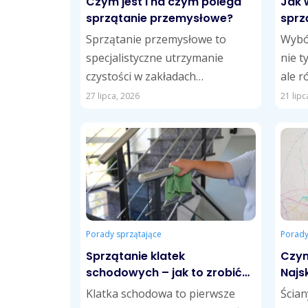
Czym jest i na czym polega
Jak 
sprzątanie przemysłowe?
sprz
Sprzątanie przemysłowe to
Wybór
specjalistyczne utrzymanie
nie t
czystości w zakładach
ale r
produkcyjnych, magazynach,
mieni
27 lipca, 2026
21 lipc
halach i innych obiektach
długo
przemysłowych. Obejmuje
usuwanie pyłów, zabrudzeń
technologicznych,...
Porady sprzątające
Porady
Sprzątanie klatek
Czym
schodowych – jak to zrobić
Najs
najlepiej? Poradnik dla
Klatka schodowa to pierwsze
Ścian
wspólnot i zarządców