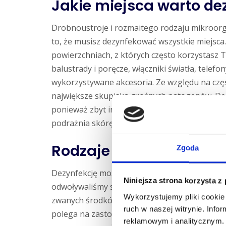
Jakie miejsca warto d
Drobnoustroje i rozmaitego rodzaju mikroorga
to, że musisz dezynfekować wszystkie miejsca
powierzchniach, z których często korzystasz Ty 
balustrady i poręcze, włączniki światła, telef
wykorzystywane akcesoria. Ze względu na częs
największe skupiska groźnych patogenów. Dez
ponieważ zbyt intensywne stosowanie środków
podrażnia skórę.
Rodzaje dezynfekcji
Zgoda
Dezynfekcję można przeprowadzać na kilka sp
Niniejsza strona korzysta z
odwoływaliśmy się już wcześniej, a więc za pom
Wykorzystujemy pliki cookie 
zwanych środków biobójczych. Dezynfekować 
ruch w naszej witrynie. Inf
polega na zastosowaniu urządzeń zamieniając
reklamowym i analitycznym. 