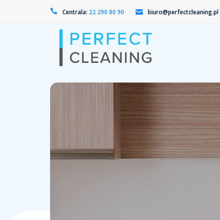
Centrala:
22 290 80 90
biuro@perfectcleaning.pl