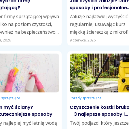
wybrać firmę
Jak czyścić żaluzje? D
ątającą?
sposoby i profesjonalne
metody czyszczenia
 firmy sprzątającej wpływa
Żaluzje najłatwiej wyczyścić
ylko na poziom czystości,
regularnie, usuwając kurz
ównież na bezpieczeństwo
miękką ściereczką z mikrof
a, komfort współpracy i
lub odkurzaczem z delikatn
a, 2026
9 czerwca, 2026
terminowe koszty usług....
końcówką. W przypadku tłu
zabrudzeń skuteczne...
 sprzątające
Porady sprzątające
 myć ściany?
Czyszczenie kostki bruk
kuteczniejsze sposoby
– 3 najlepsze sposoby i
porady
y najlepiej myć letnią wodą
Twój podjazd, który jeszcze