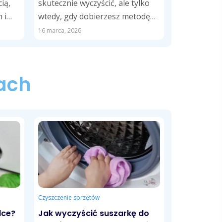
ią,
skutecznie wyczyścić, ale tylko
 i
wtedy, gdy dobierzesz metodę
do rodzaju zabrudzeń. Kurz,
16 marca, 2026
zacieki, osady...
ach
Czyszczenie sprzętów
lce?
Jak wyczyścić suszarkę do