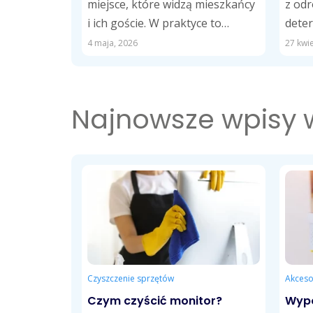
miejsce, które widzą mieszkańcy
z od
i ich goście. W praktyce to
deter
wizytówka całego budynku. Jej
gąbki
4 maja, 2026
27 kwie
stan wpływa...
Przy 
Najnowsze wpisy
Czyszczenie sprzętów
Akceso
Czym czyścić monitor?
Wypo