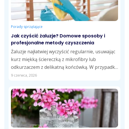
Porady sprzątające
Jak czyścić żaluzje? Domowe sposoby i
profesjonalne metody czyszczenia
Żaluzje najłatwiej wyczyścić regularnie, usuwając
kurz miękką ściereczką z mikrofibry lub
odkurzaczem z delikatną końcówką. W przypadku
tłustych zabrudzeń skuteczne...
9 czerwca, 2026