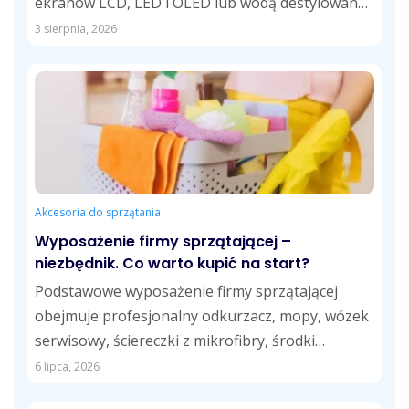
ekranów LCD, LED i OLED lub wodą destylowaną.
Takie...
3 sierpnia, 2026
Akcesoria do sprzątania
Wyposażenie firmy sprzątającej –
niezbędnik. Co warto kupić na start?
Podstawowe wyposażenie firmy sprzątającej
obejmuje profesjonalny odkurzacz, mopy, wózek
serwisowy, ściereczki z mikrofibry, środki
czystości dostosowane do różnych powierzchni
6 lipca, 2026
oraz...