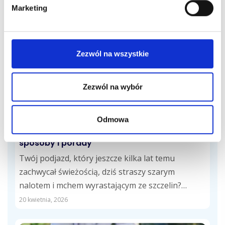
Marketing
sprawdzi...
27 kwietnia, 2026
Zezwól na wszystkie
Zezwól na wybór
Porady sprzątające
Odmowa
Czyszczenie kostki brukowej – 3 najlepsze
sposoby i porady
Twój podjazd, który jeszcze kilka lat temu
zachwycał świeżością, dziś straszy szarym
nalotem i mchem wyrastającym ze szczelin?
Doskonale rozumiemy...
20 kwietnia, 2026