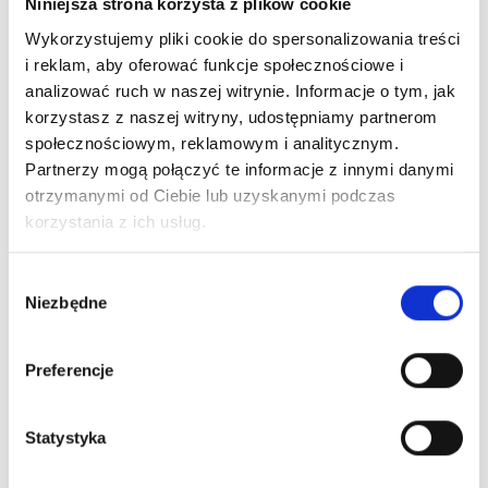
Niniejsza strona korzysta z plików cookie
zarządców
Klatka schodowa to pierwsze miejsce, które widzą
Wykorzystujemy pliki cookie do spersonalizowania treści
mieszkańcy i ich goście. W praktyce to wizytówka
i reklam, aby oferować funkcje społecznościowe i
całego budynku. Jej stan wpływa...
analizować ruch w naszej witrynie. Informacje o tym, jak
4 maja, 2026
korzystasz z naszej witryny, udostępniamy partnerom
społecznościowym, reklamowym i analitycznym.
Partnerzy mogą połączyć te informacje z innymi danymi
otrzymanymi od Ciebie lub uzyskanymi podczas
korzystania z ich usług.
Wybór
Niezbędne
zgody
Porady sprzątające
Czym myć ściany? Najskuteczniejsze
Preferencje
sposoby
Ściany najlepiej myć letnią wodą z odrobiną
Statystyka
łagodnego detergentu, używając miękkiej gąbki
lub ściereczki z mikrofibry. Przy tłustych plamach