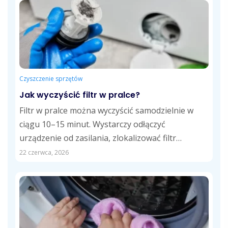
Czyszczenie sprzętów
Jak wyczyścić filtr w pralce?
Filtr w pralce można wyczyścić samodzielnie w
ciągu 10–15 minut. Wystarczy odłączyć
urządzenie od zasilania, zlokalizować filtr
odpływowy, usunąć zalegające...
22 czerwca, 2026