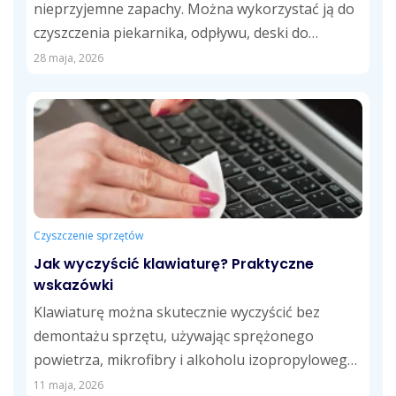
nieprzyjemne zapachy. Można wykorzystać ją do
czyszczenia piekarnika, odpływu, deski do
krojenia, fug,...
28 maja, 2026
Czyszczenie sprzętów
Jak wyczyścić klawiaturę? Praktyczne
wskazówki
Klawiaturę można skutecznie wyczyścić bez
demontażu sprzętu, używając sprężonego
powietrza, mikrofibry i alkoholu izopropylowego.
Regularne usuwanie kurzu, tłustych śladów i...
11 maja, 2026