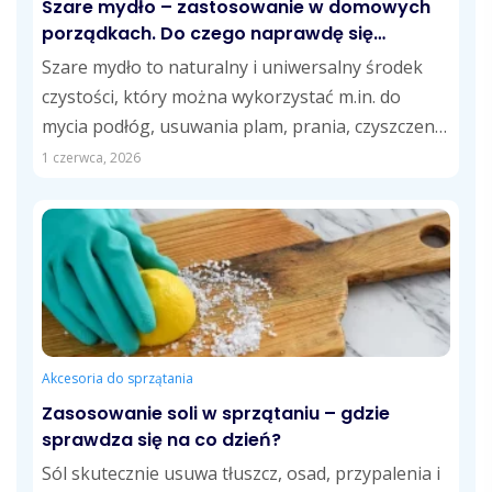
Szare mydło – zastosowanie w domowych
porządkach. Do czego naprawdę się
przydaje?
Szare mydło to naturalny i uniwersalny środek
czystości, który można wykorzystać m.in. do
mycia podłóg, usuwania plam, prania, czyszczenia
kuchni...
1 czerwca, 2026
Akcesoria do sprzątania
Zasosowanie soli w sprzątaniu – gdzie
sprawdza się na co dzień?
Sól skutecznie usuwa tłuszcz, osad, przypalenia i