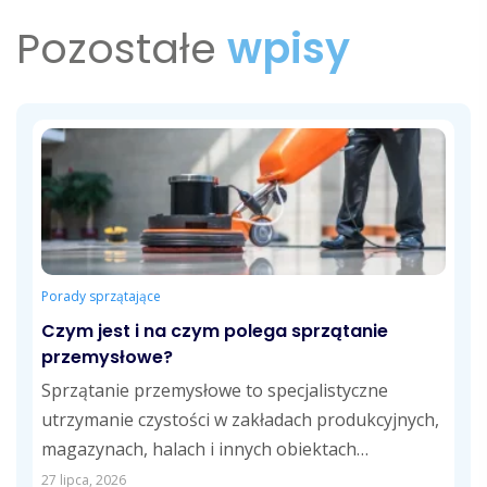
Pozostałe
wpisy
Porady sprzątające
Czym jest i na czym polega sprzątanie
przemysłowe?
Sprzątanie przemysłowe to specjalistyczne
utrzymanie czystości w zakładach produkcyjnych,
magazynach, halach i innych obiektach
przemysłowych. Obejmuje usuwanie pyłów,
27 lipca, 2026