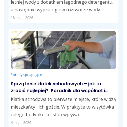
letniej wody z dodatkiem łagodnego detergentu,
a następnie wypłucz go w roztworze wody...
18 maja, 2026
Porady sprzątające
Sprzątanie klatek schodowych – jak to
zrobić najlepiej? Poradnik dla wspólnot i
zarządców
Klatka schodowa to pierwsze miejsce, które widzą
mieszkańcy i ich goście. W praktyce to wizytówka
całego budynku. Jej stan wpływa...
4 maja, 2026