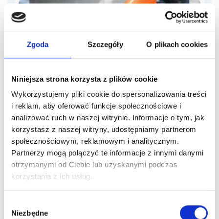
Zgoda
Szczegóły
O plikach cookies
Porady sprzątające
Niniejsza strona korzysta z plików cookie
Czym jest i na czym polega sprzątanie
Wykorzystujemy pliki cookie do spersonalizowania treści
przemysłowe?
i reklam, aby oferować funkcje społecznościowe i
Sprzątanie przemysłowe to specjalistyczne
analizować ruch w naszej witrynie. Informacje o tym, jak
utrzymanie czystości w zakładach produkcyjnych,
korzystasz z naszej witryny, udostępniamy partnerom
społecznościowym, reklamowym i analitycznym.
magazynach, halach i innych obiektach
Partnerzy mogą połączyć te informacje z innymi danymi
przemysłowych. Obejmuje usuwanie pyłów,
27 lipca, 2026
otrzymanymi od Ciebie lub uzyskanymi podczas
zabrudzeń technologicznych,...
korzystania z ich usług.
Wybór
Niezbędne
zgody