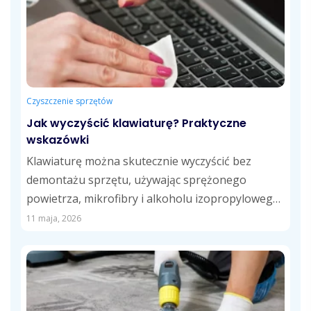
Czyszczenie sprzętów
Jak wyczyścić klawiaturę? Praktyczne
wskazówki
Klawiaturę można skutecznie wyczyścić bez
demontażu sprzętu, używając sprężonego
powietrza, mikrofibry i alkoholu izopropylowego.
Regularne usuwanie kurzu, tłustych śladów i...
11 maja, 2026