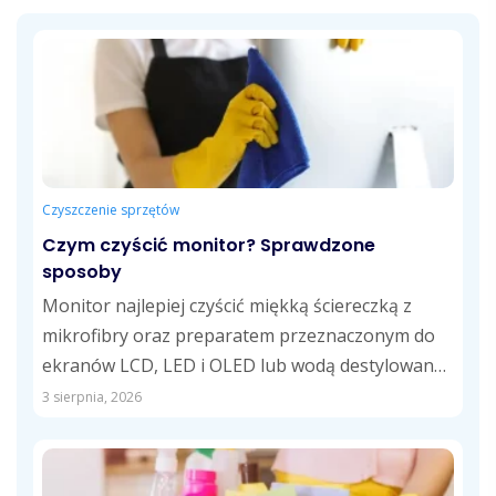
Czyszczenie sprzętów
Czym czyścić monitor? Sprawdzone
sposoby
Monitor najlepiej czyścić miękką ściereczką z
mikrofibry oraz preparatem przeznaczonym do
ekranów LCD, LED i OLED lub wodą destylowaną.
Takie...
3 sierpnia, 2026