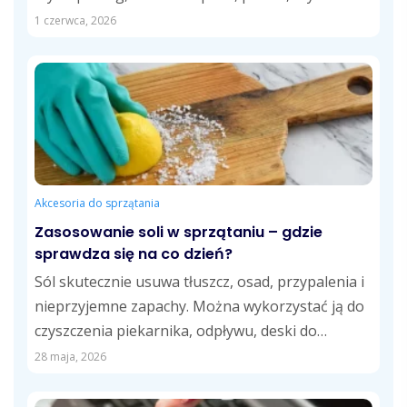
kuchni...
1 czerwca, 2026
Akcesoria do sprzątania
Zasosowanie soli w sprzątaniu – gdzie
sprawdza się na co dzień?
Sól skutecznie usuwa tłuszcz, osad, przypalenia i
nieprzyjemne zapachy. Można wykorzystać ją do
czyszczenia piekarnika, odpływu, deski do
krojenia, fug,...
28 maja, 2026