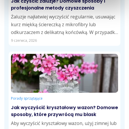
Jak czyścić żaluzje? Domowe sposoby i
profesjonalne metody czyszczenia
Żaluzje najłatwiej wyczyścić regularnie, usuwając
kurz miękką ściereczką z mikrofibry lub
odkurzaczem z delikatną końcówką. W przypadku
tłustych zabrudzeń skuteczne...
9 czerwca, 2026
Porady sprzątające
Jak wyczyścić kryształowy wazon? Domowe
sposoby, które przywrócą mu blask
Aby wyczyścić kryształowy wazon, użyj zimnej lub