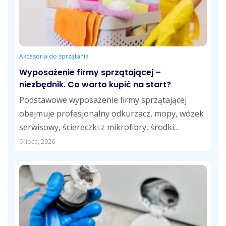
Akcesoria do sprzątania
Wyposażenie firmy sprzątającej –
niezbędnik. Co warto kupić na start?
Podstawowe wyposażenie firmy sprzątającej
obejmuje profesjonalny odkurzacz, mopy, wózek
serwisowy, ściereczki z mikrofibry, środki
czystości dostosowane do różnych powierzchni
6 lipca, 2026
oraz...