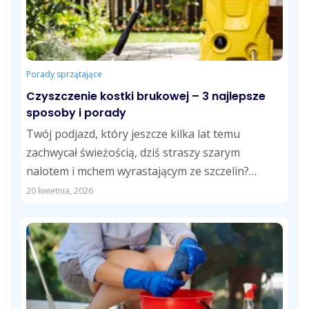
Porady sprzątające
Czyszczenie kostki brukowej – 3 najlepsze
sposoby i porady
Twój podjazd, który jeszcze kilka lat temu
zachwycał świeżością, dziś straszy szarym
nalotem i mchem wyrastającym ze szczelin?
Doskonale rozumiemy...
20 kwietnia, 2026