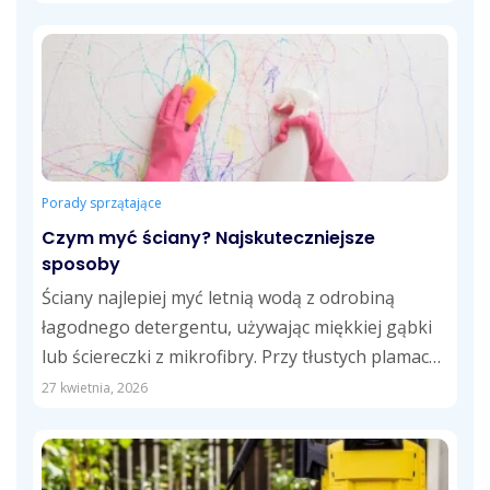
Porady sprzątające
Czym myć ściany? Najskuteczniejsze
sposoby
Ściany najlepiej myć letnią wodą z odrobiną
łagodnego detergentu, używając miękkiej gąbki
lub ściereczki z mikrofibry. Przy tłustych plamach
sprawdzi...
27 kwietnia, 2026