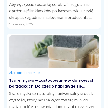
Aby wyczyścić suszarkę do ubrań, regularnie
opróżniaj filtr kłaczków po każdym cyklu, czyść
skraplacz zgodnie z zaleceniami producenta,
opróżniaj zbiornik...
15 czerwca, 2026
Akcesoria do sprzątania
Szare mydło – zastosowanie w domowych
porządkach. Do czego naprawdę się
przydaje?
Szare mydło to naturalny i uniwersalny środek
czystości, który można wykorzystać m.in. do
mycia podłóg, usuwania plam, prania, czyszczenia