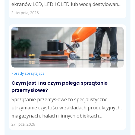
ekranów LCD, LED i OLED lub wodą destylowaną.
Takie...
3 sierpnia, 2026
Porady sprzątające
Czym jest i na czym polega sprzątanie
przemysłowe?
Sprzątanie przemysłowe to specjalistyczne
utrzymanie czystości w zakładach produkcyjnych,
magazynach, halach i innych obiektach
przemysłowych. Obejmuje usuwanie pyłów,
27 lipca, 2026
zabrudzeń technologicznych,...