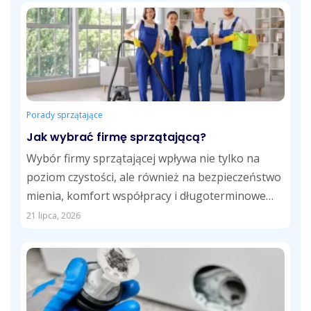
Porady sprzątające
Jak wybrać firmę sprzątającą?
Wybór firmy sprzątającej wpływa nie tylko na
poziom czystości, ale również na bezpieczeństwo
mienia, komfort współpracy i długoterminowe
koszty usług....
21 lipca, 2026