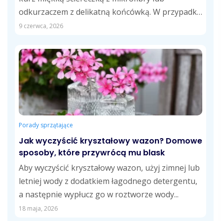
odkurzaczem z delikatną końcówką. W przypadku
tłustych zabrudzeń skuteczne...
9 czerwca, 2026
Porady sprzątające
Jak wyczyścić kryształowy wazon? Domowe
sposoby, które przywrócą mu blask
Aby wyczyścić kryształowy wazon, użyj zimnej lub
letniej wody z dodatkiem łagodnego detergentu,
a następnie wypłucz go w roztworze wody...
18 maja, 2026