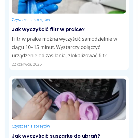
Czyszczenie sprzętów
Jak wyczyścić filtr w pralce?
Filtr w pralce można wyczyścić samodzielnie w
ciągu 10–15 minut. Wystarczy odłączyć
urządzenie od zasilania, zlokalizować filtr
odpływowy, usunąć zalegające...
22 czerwca, 2026
Czyszczenie sprzętów
Jak wyczyścić suszarkę do ubrań?