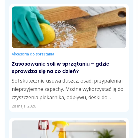
Akcesoria do sprzątania
Zasosowanie soli w sprzątaniu – gdzie
sprawdza się na co dzień?
Sól skutecznie usuwa tłuszcz, osad, przypalenia i
nieprzyjemne zapachy. Można wykorzystać ją do
czyszczenia piekarnika, odpływu, deski do
krojenia, fug,...
28 maja, 2026