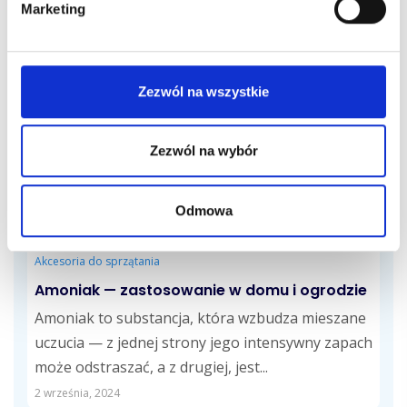
Magiczna gąbka zdobywa coraz większą
Marketing
popularność w domach na całym świecie.
Niezwykle skuteczna w usuwaniu trudnych
zabrudzeń, stanowi nieodłączny element...
7 października, 2024
Zezwól na wszystkie
Zezwól na wybór
Odmowa
Akcesoria do sprzątania
Amoniak — zastosowanie w domu i ogrodzie
Amoniak to substancja, która wzbudza mieszane
uczucia — z jednej strony jego intensywny zapach
może odstraszać, a z drugiej, jest...
2 września, 2024