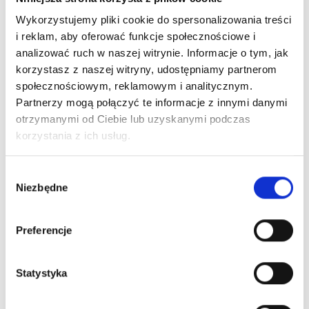
Akcesoria do sprzątania
Wykorzystujemy pliki cookie do spersonalizowania treści
Kwasek cytrynowy — zastosowanie w domu
i reklam, aby oferować funkcje społecznościowe i
analizować ruch w naszej witrynie. Informacje o tym, jak
Kwasek cytrynowy to naturalny, ekologiczny i
korzystasz z naszej witryny, udostępniamy partnerom
wszechstronny środek, który znajduje szerokie
społecznościowym, reklamowym i analitycznym.
zastosowanie w gospodarstwie domowym. W tym
Partnerzy mogą połączyć te informacje z innymi danymi
artykule dowiesz się,...
16 grudnia, 2024
otrzymanymi od Ciebie lub uzyskanymi podczas
korzystania z ich usług.
Wybór
Niezbędne
zgody
Preferencje
Akcesoria do sprzątania
Magiczna gąbka — jak używać i co nią
Statystyka
czyścić?