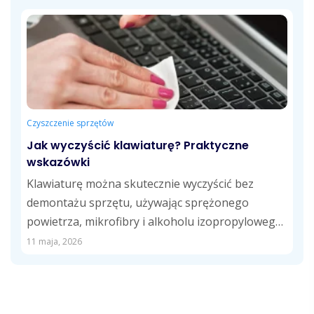
Czyszczenie sprzętów
Jak wyczyścić klawiaturę? Praktyczne
wskazówki
Klawiaturę można skutecznie wyczyścić bez
demontażu sprzętu, używając sprężonego
powietrza, mikrofibry i alkoholu izopropylowego.
Regularne usuwanie kurzu, tłustych śladów i...
11 maja, 2026