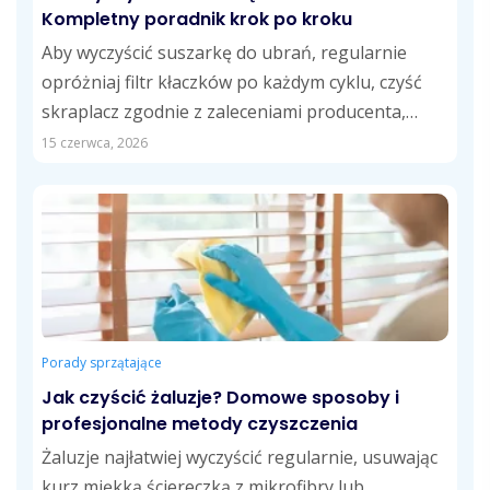
Kompletny poradnik krok po kroku
Aby wyczyścić suszarkę do ubrań, regularnie
opróżniaj filtr kłaczków po każdym cyklu, czyść
skraplacz zgodnie z zaleceniami producenta,
opróżniaj zbiornik...
15 czerwca, 2026
Porady sprzątające
Jak czyścić żaluzje? Domowe sposoby i
profesjonalne metody czyszczenia
Żaluzje najłatwiej wyczyścić regularnie, usuwając
kurz miękką ściereczką z mikrofibry lub