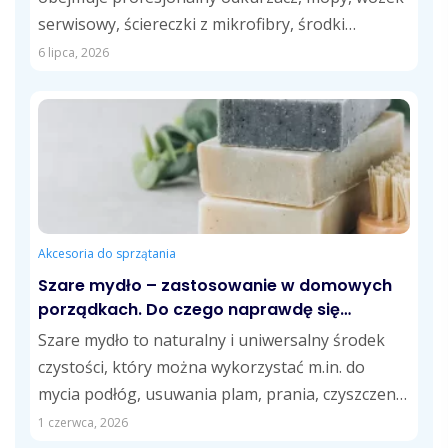
serwisowy, ściereczki z mikrofibry, środki
czystości dostosowane do różnych powierzchni
6 lipca, 2026
oraz...
Akcesoria do sprzątania
Szare mydło – zastosowanie w domowych
porządkach. Do czego naprawdę się
przydaje?
Szare mydło to naturalny i uniwersalny środek
czystości, który można wykorzystać m.in. do
mycia podłóg, usuwania plam, prania, czyszczenia
kuchni...
1 czerwca, 2026